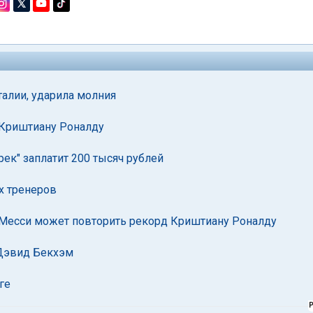
талии, ударила молния
 Криштиану Роналду
ек" заплатит 200 тысяч рублей
х тренеров
Месси может повторить рекорд Криштиану Роналду
Дэвид Бекхэм
ге