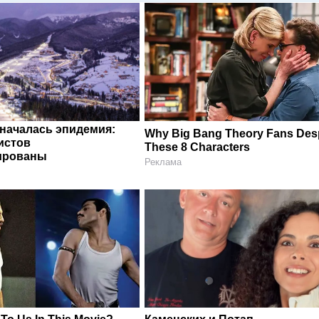
 началась эпидемия:
Why Big Bang Theory Fans Des
истов
These 8 Characters
ированы
Реклама