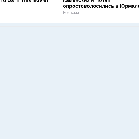
 To Us In This Movie?
Каменских и Потап
опростоволосились в Юрмал
Реклама