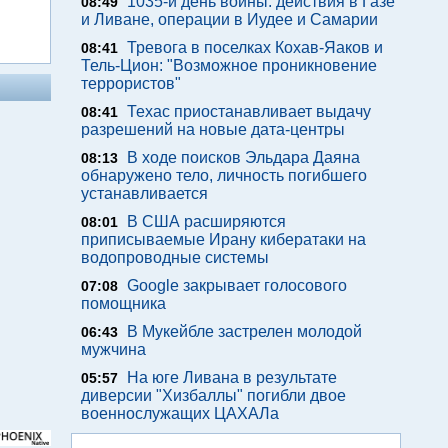
1035-й день войны: действия в Газе
08:49
и Ливане, операции в Иудее и Самарии
Тревога в поселках Кохав-Яаков и
08:41
Тель-Цион: "Возможное проникновение
террористов"
Техас приостанавливает выдачу
08:41
разрешений на новые дата-центры
В ходе поисков Эльдара Даяна
08:13
обнаружено тело, личность погибшего
устанавливается
В США расширяются
08:01
приписываемые Ирану кибератаки на
водопроводные системы
Google закрывает голосового
07:08
помощника
В Мукейбле застрелен молодой
06:43
мужчина
На юге Ливана в результате
05:57
диверсии "Хизбаллы" погибли двое
военнослужащих ЦАХАЛа