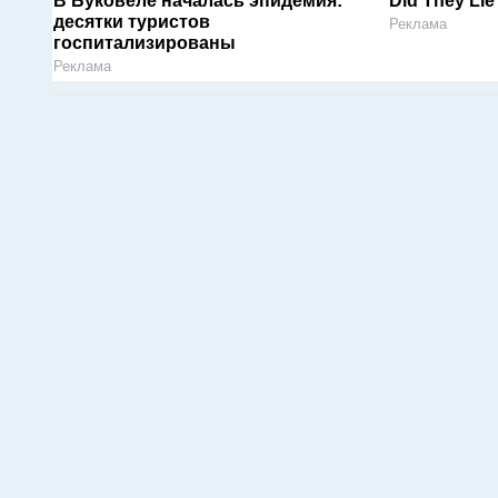
В Буковеле началась эпидемия:
Did They Lie
десятки туристов
Реклама
госпитализированы
Реклама