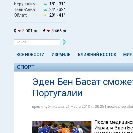
Иерусалим:
18° -
31°
Тель-Авив:
24° -
32°
Эйлат:
28° -
41°
$
3.001 ₪
€
3.466 ₪
ВСЕ НОВОСТИ
ИЗРАИЛЬ
БЛИЖНИЙ ВОСТОК
МИР
СПОРТ
Эден Бен Басат сможе
Португалии
время публикации: 21 марта 2013 г., 20:25 | последнее обн
После медицинск
Израиля Эден Бе