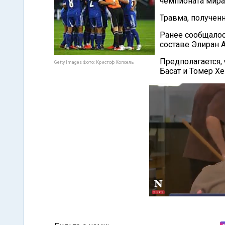
чемпионата мира
Травма, получен
Ранее сообщалос
составе Элиран А
Предполагается,
Getty Images Фото: Кристоф Копсель
Басат и Томер Х