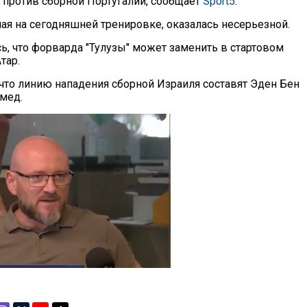
 против сборной Португалии, сообщает
Sport5
.
ная на сегодняшней тренировке, оказалась несерьезной.
ь, что форварда "Тулузы" может заменить в стартовом
тар.
 что линию нападения сборной Израиля составят Эден Бен
емед.