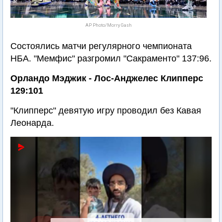
AP Photo/Morry Gash
Состоялись матчи регулярного чемпионата
НБА. "Мемфис" разгромил "Сакраменто" 137:96.
Орландо Мэджик - Лос-Анджелес Клипперс
129:101
"Клипперс" девятую игру проводил без Кавая
Леонарда.