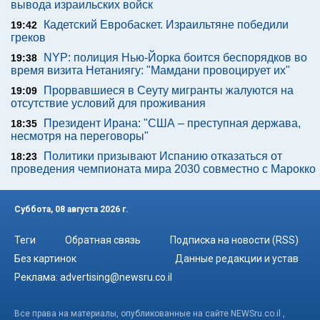
вывода израильских войск
Кадетский Евробаскет. Израильтяне победили
19:42
греков
NYP: полиция Нью-Йорка боится беспорядков во
19:38
время визита Нетаниягу: "Мамдани провоцирует их"
Прорвавшиеся в Сеуту мигранты жалуются на
19:09
отсутствие условий для проживания
Президент Ирана: "США – преступная держава,
18:35
несмотря на переговоры"
Политики призывают Испанию отказаться от
18:23
проведения чемпионата мира 2030 совместно с Марокко
Суббота, 08 августа 2026 г.
Теги
Обратная связь
Подписка на новости (RSS)
Без картинок
Данные редакции и устав
Реклама:
advertising@newsru.co.il
Все права на материалы, опубликованные на сайте NEWSru.co.il ,