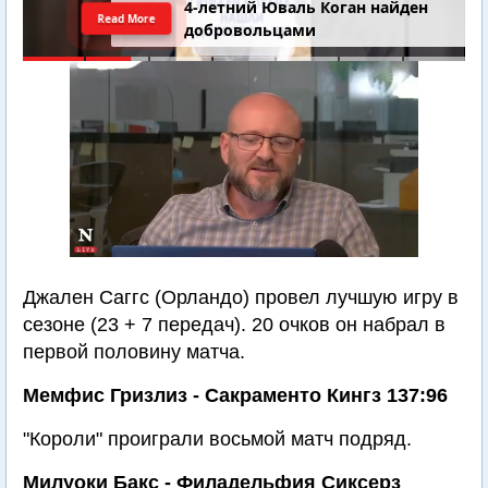
4-летний Юваль Коган найден
Read More
добровольцами
Джален Саггс (Орландо) провел лучшую игру в
сезоне (23 + 7 передач). 20 очков он набрал в
первой половину матча.
Мемфис Гризлиз - Сакраменто Кингз 137:96
"Короли" проиграли восьмой матч подряд.
Милуоки Бакс - Филадельфия Сиксерз