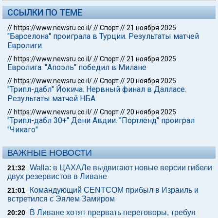
ССЫЛКИ ПО ТЕМЕ
//
https://www.newsru.co.il/
//
Спорт
//
21 ноября 2025
"Барселона" проиграла в Турции. Результаты матчей
Евролиги
//
https://www.newsru.co.il/
//
Спорт
//
21 ноября 2025
Евролига. "Апоэль" победил в Милане
//
https://www.newsru.co.il/
//
Спорт
//
20 ноября 2025
"Трипл-дабл" Йокича. Нервный финал в Далласе.
Результаты матчей НБА
//
https://www.newsru.co.il/
//
Спорт
//
20 ноября 2025
"Трипл-дабл 30+" Дени Авдии. "Портленд" проиграл
"Чикаго"
ВАЖНЫЕ НОВОСТИ
Walla: в ЦАХАЛе выдвигают новые версии гибели
21:32
двух резервистов в Ливане
Командующий CENTCOM прибыл в Израиль и
21:01
встретился с Эялем Замиром
В Ливане хотят прервать переговоры, требуя
20:20