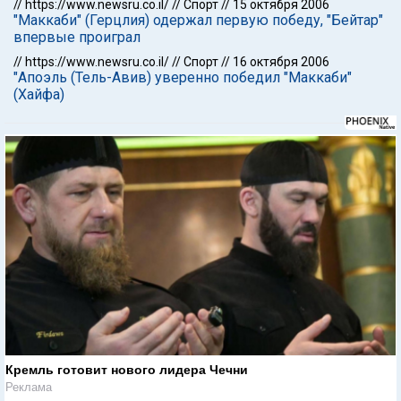
//
https://www.newsru.co.il/
//
Спорт
//
15 октября 2006
"Маккаби" (Герцлия) одержал первую победу, "Бейтар"
впервые проиграл
//
https://www.newsru.co.il/
//
Спорт
//
16 октября 2006
"Апоэль (Тель-Авив) уверенно победил "Маккаби"
(Хайфа)
Кремль готовит нового лидера Чечни
Реклама