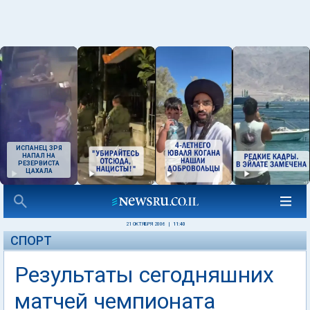
ИСПАНЕЦ ЗРЯ
НАПАЛ НА
РЕЗЕРВИСТА
ЦАХАЛА
21 ОКТЯБРЯ 2006
|
11:40
СПОРТ
Результаты сегодняшних
матчей чемпионата