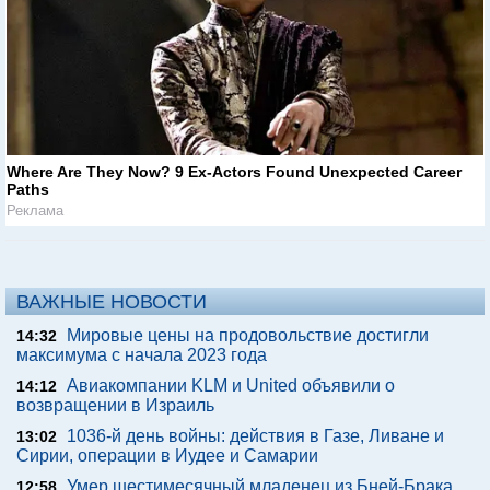
Where Are They Now? 9 Ex-Actors Found Unexpected Career
Paths
Реклама
ВАЖНЫЕ НОВОСТИ
Мировые цены на продовольствие достигли
14:32
максимума с начала 2023 года
Авиакомпании KLM и United объявили о
14:12
возвращении в Израиль
1036-й день войны: действия в Газе, Ливане и
13:02
Сирии, операции в Иудее и Самарии
Умер шестимесячный младенец из Бней-Брака,
12:58