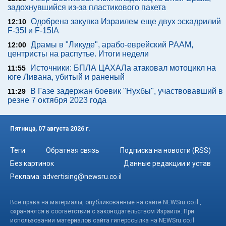
задохнувшийся из-за пластикового пакета
Одобрена закупка Израилем еще двух эскадрилий
12:10
F-35I и F-15IA
Драмы в "Ликуде", арабо-еврейский РААМ,
12:00
центристы на распутье. Итоги недели
Источники: БПЛА ЦАХАЛа атаковал мотоцикл на
11:55
юге Ливана, убитый и раненый
В Газе задержан боевик "Нухбы", участвовавший в
11:29
резне 7 октября 2023 года
Пятница, 07 августа 2026 г.
Теги
Обратная связь
Подписка на новости (RSS)
Без картинок
Данные редакции и устав
Реклама:
advertising@newsru.co.il
Все права на материалы, опубликованные на сайте NEWSru.co.il ,
охраняются в соответствии с законодательством Израиля. При
использовании материалов сайта гиперссылка на NEWSru.co.il