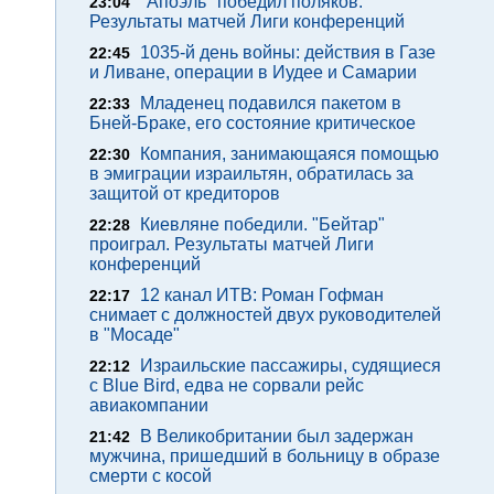
"Апоэль" победил поляков.
23:04
Результаты матчей Лиги конференций
1035-й день войны: действия в Газе
22:45
и Ливане, операции в Иудее и Самарии
Младенец подавился пакетом в
22:33
Бней-Браке, его состояние критическое
Компания, занимающаяся помощью
22:30
в эмиграции израильтян, обратилась за
защитой от кредиторов
Киевляне победили. "Бейтар"
22:28
проиграл. Результаты матчей Лиги
конференций
12 канал ИТВ: Роман Гофман
22:17
снимает с должностей двух руководителей
в "Мосаде"
Израильские пассажиры, судящиеся
22:12
с Blue Bird, едва не сорвали рейс
авиакомпании
В Великобритании был задержан
21:42
мужчина, пришедший в больницу в образе
смерти с косой