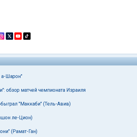
й а-Шарон"
": обзор матчей чемпионата Израиля
обыграл "Маккаби" (Тель-Авив)
Ришон ле-Цион)
они" (Рамат-Ган)