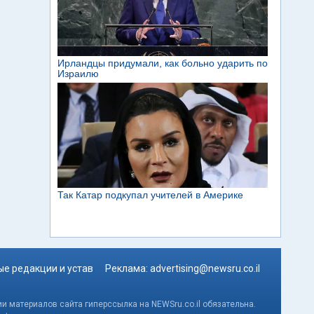
е редакции и устав
Реклама:
advertising@newsru.co.il
и материалов сайта гиперссылка на NEWSru.co.il обязательна.