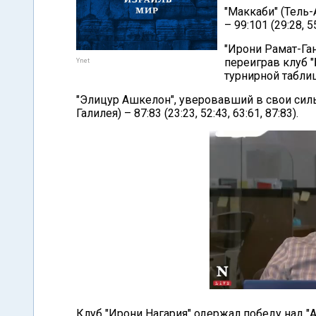
"Маккаби" (Тель-
– 99:101 (29:28, 55
"Ирони Рамат-Га
переиграв клуб 
Ynet
турнирной таблице 
"Элицур Ашкелон", уверовавший в свои силы
Галилея) – 87:83 (23:23, 52:43, 63:61, 87:83).
Клуб "Ирони Нагария" одержал победу над "Апо