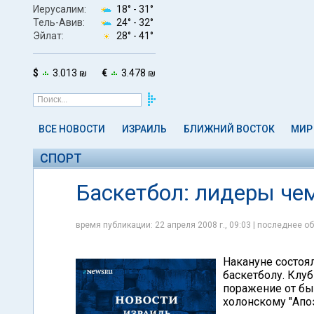
Иерусалим:
18° -
31°
Тель-Авив:
24° -
32°
Эйлат:
28° -
41°
$
3.013 ₪
€
3.478 ₪
ВСЕ НОВОСТИ
ИЗРАИЛЬ
БЛИЖНИЙ ВОСТОК
МИР
СПОРТ
Баскетбол: лидеры че
время публикации: 22 апреля 2008 г., 09:03 | последнее об
Накануне состоя
баскетболу. Клуб
поражение от бы
холонскому "Апо