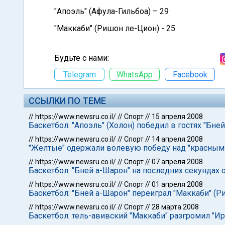
"Апоэль" (Афула-Гильбоа) – 29
"Маккаби" (Ришон ле-Цион) - 25
Будьте с нами:
Telegram
WhatsApp
Facebook
ССЫЛКИ ПО ТЕМЕ
//
https://www.newsru.co.il/
//
Спорт
//
15 апреля 2008
Баскетбол: "Апоэль" (Холон) победил в гостях "Бне
//
https://www.newsru.co.il/
//
Спорт
//
14 апреля 2008
"Желтые" одержали волевую победу над "красными
//
https://www.newsru.co.il/
//
Спорт
//
07 апреля 2008
Баскетбол: "Бней а-Шарон" на последних секундах 
//
https://www.newsru.co.il/
//
Спорт
//
01 апреля 2008
Баскетбол: "Бней а-Шарон" переиграл "Маккаби" (
//
https://www.newsru.co.il/
//
Спорт
//
28 марта 2008
Баскетбол: тель-авивский "Маккаби" разгромил "Ир