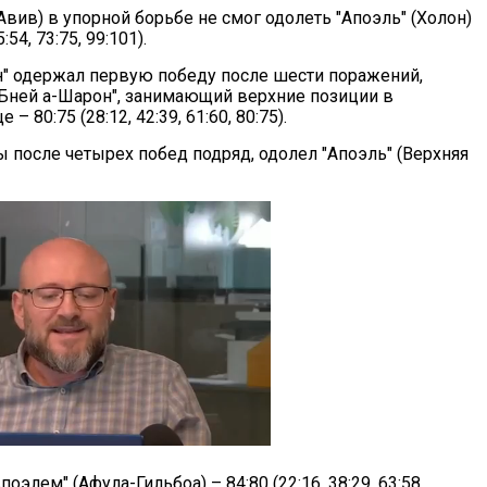
Авив) в упорной борьбе не смог одолеть "Апоэль" (Холон)
:54, 73:75, 99:101).
н" одержал первую победу после шести поражений,
"Бней а-Шарон", занимающий верхние позиции в
– 80:75 (28:12, 42:39, 61:60, 80:75).
 после четырех побед подряд, одолел "Апоэль" (Верхняя
элем" (Афула-Гильбоа) – 84:80 (22:16, 38:29, 63:58,