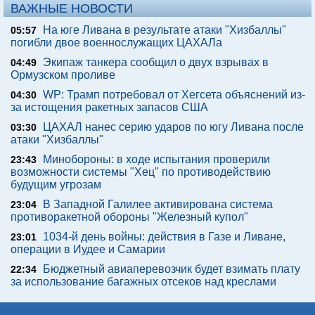
ВАЖНЫЕ НОВОСТИ
На юге Ливана в результате атаки "Хизбаллы"
05:57
погибли двое военнослужащих ЦАХАЛа
Экипаж танкера сообщил о двух взрывах в
04:49
Ормузском проливе
WP: Трамп потребовал от Хегсета объяснений из-
04:30
за истощения ракетных запасов США
ЦАХАЛ нанес серию ударов по югу Ливана после
03:30
атаки "Хизбаллы"
Минобороны: в ходе испытания проверили
23:43
возможности системы "Хец" по противодействию
будущим угрозам
В Западной Галилее активирована система
23:04
противоракетной обороны "Железный купол"
1034-й день войны: действия в Газе и Ливане,
23:01
операции в Иудее и Самарии
Бюджетный авиаперевозчик будет взимать плату
22:34
за использование багажных отсеков над креслами