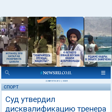
ИСПАНЕЦ ЗРЯ
НАПАЛ НА
РЕЗЕРВИСТА
ЦАХАЛА
22 АВГУСТА 2012
|
03:05
СПОРТ
Суд утвердил
дисквалификацию тренера