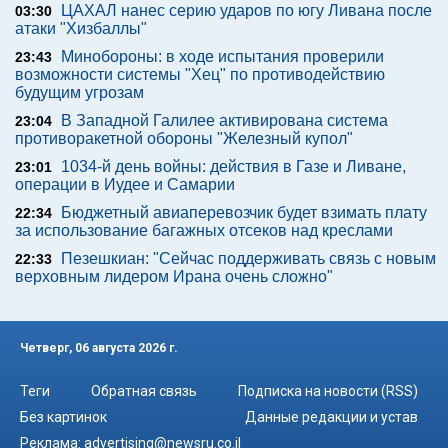
ЦАХАЛ нанес серию ударов по югу Ливана после
03:30
атаки "Хизбаллы"
Минобороны: в ходе испытания проверили
23:43
возможности системы "Хец" по противодействию
будущим угрозам
В Западной Галилее активирована система
23:04
противоракетной обороны "Железный купол"
1034-й день войны: действия в Газе и Ливане,
23:01
операции в Иудее и Самарии
Бюджетный авиаперевозчик будет взимать плату
22:34
за использование багажных отсеков над креслами
Пезешкиан: "Сейчас поддерживать связь с новым
22:33
верховным лидером Ирана очень сложно"
Четверг, 06 августа 2026 г.
Теги
Обратная связь
Подписка на новости (RSS)
Без картинок
Данные редакции и устав
Реклама:
advertising@newsru.co.il