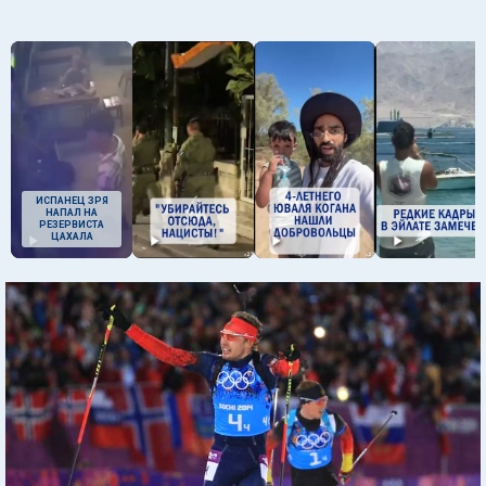
ИСПАНЕЦ ЗРЯ
НАПАЛ НА
РЕЗЕРВИСТА
ЦАХАЛА