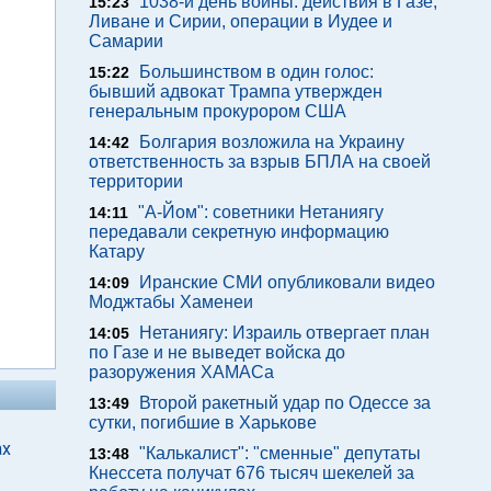
1038-й день войны: действия в Газе,
15:23
Ливане и Сирии, операции в Иудее и
Самарии
Большинством в один голос:
15:22
бывший адвокат Трампа утвержден
генеральным прокурором США
Болгария возложила на Украину
14:42
ответственность за взрыв БПЛА на своей
территории
"А-Йом": советники Нетаниягу
14:11
передавали секретную информацию
Катару
Иранские СМИ опубликовали видео
14:09
Моджтабы Хаменеи
Нетаниягу: Израиль отвергает план
14:05
по Газе и не выведет войска до
разоружения ХАМАСа
Второй ракетный удар по Одессе за
13:49
сутки, погибшие в Харькове
ах
"Калькалист": "сменные" депутаты
13:48
Кнессета получат 676 тысяч шекелей за