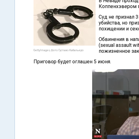
В Неваде прохо
Коппенхэвером п
Суд не признал 
убийства, но при
похищении и сек
Обвинения в нап
(sexual assault 
пожизненное зак
GettyImages, Фото Густаво Кабальеро
Приговор будет оглашен 5 июня.