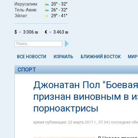
Иерусалим:
20° -
32°
Тель-Авив:
26° -
32°
Эйлат:
29° -
41°
$
3.006 ₪
€
3.463 ₪
ВСЕ НОВОСТИ
ИЗРАИЛЬ
БЛИЖНИЙ ВОСТОК
МИР
СПОРТ
Джонатан Пол "Боева
признан виновным в и
порноактрисы
время публикации: 22 марта 2017 г., 07:04 | последнее обн