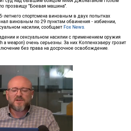
дит суд над бывшим бойцом ММА Джонатаном Полом
о прозвищу "Боевая машина".
35-летнего спортсмена виновным в двух попытках
знал виновным по 29 пунктам обвинения - избиении,
суальном насилии, сообщает
Fox News.
адении и сексуальном насилии с применением оружия
with a weapon) очень серьезны. За них Коппенхэверу грозит
лючение без права на досрочное освобождение.