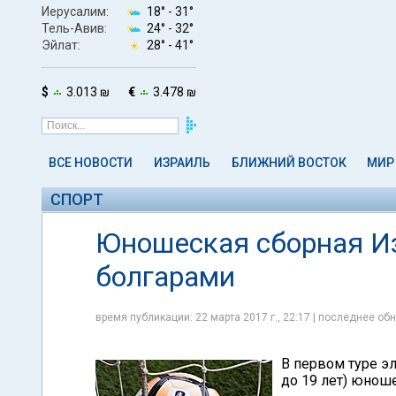
Иерусалим:
18° -
31°
Тель-Авив:
24° -
32°
Эйлат:
28° -
41°
$
3.013 ₪
€
3.478 ₪
ВСЕ НОВОСТИ
ИЗРАИЛЬ
БЛИЖНИЙ ВОСТОК
МИР
СПОРТ
Юношеская сборная Из
болгарами
время публикации: 22 марта 2017 г., 22:17 | последнее обн
В первом туре э
до 19 лет) юноше