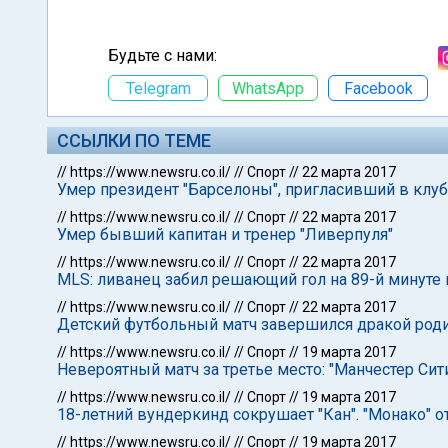
Будьте с нами:
Telegram
WhatsApp
Facebook
ССЫЛКИ ПО ТЕМЕ
//
https://www.newsru.co.il/
//
Спорт
//
22 марта 2017
Умер президент "Барселоны", пригласивший в клу
//
https://www.newsru.co.il/
//
Спорт
//
22 марта 2017
Умер бывший капитан и тренер "Ливерпуля"
//
https://www.newsru.co.il/
//
Спорт
//
22 марта 2017
MLS: ливанец забил решающий гол на 89-й минуте
//
https://www.newsru.co.il/
//
Спорт
//
22 марта 2017
Детский футбольный матч завершился дракой род
//
https://www.newsru.co.il/
//
Спорт
//
19 марта 2017
Невероятный матч за третье место: "Манчестер Си
//
https://www.newsru.co.il/
//
Спорт
//
19 марта 2017
18-летний вундеркинд сокрушает "Кан". "Монако" 
//
https://www.newsru.co.il/
//
Спорт
//
19 марта 2017