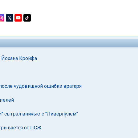
б Йохана Кройфа
 после чудовищной ошибки вратаря
ителей
ти" сыграл вничью с "Ливерпулем"
отрывается от ПСЖ