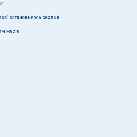
ю"
ака" остановилось сердце
ром месте