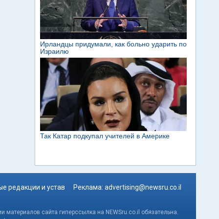
е редакции и устав
Реклама:
advertising@newsru.co.il
и материалов сайта гиперссылка на NEWSru.co.il обязательна.