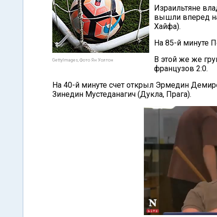
Израильтяне вл
вышли вперед на
Хайфа).
На 85-й минуте П
В этой же же гр
GettyImages, Фото Ян Уолтон
французов 2:0.
На 40-й минуте счет открыл Эрмедин Демир
Зинедин Мустеданагич (Дукла, Прага).