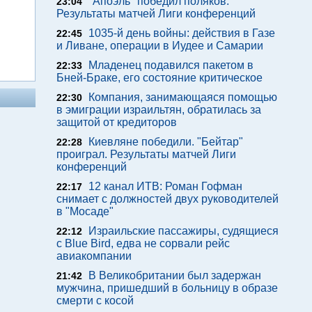
"Апоэль" победил поляков.
23:04
Результаты матчей Лиги конференций
1035-й день войны: действия в Газе
22:45
и Ливане, операции в Иудее и Самарии
Младенец подавился пакетом в
22:33
Бней-Браке, его состояние критическое
Компания, занимающаяся помощью
22:30
в эмиграции израильтян, обратилась за
защитой от кредиторов
Киевляне победили. "Бейтар"
22:28
проиграл. Результаты матчей Лиги
конференций
12 канал ИТВ: Роман Гофман
22:17
снимает с должностей двух руководителей
в "Мосаде"
Израильские пассажиры, судящиеся
22:12
с Blue Bird, едва не сорвали рейс
авиакомпании
В Великобритании был задержан
21:42
мужчина, пришедший в больницу в образе
смерти с косой