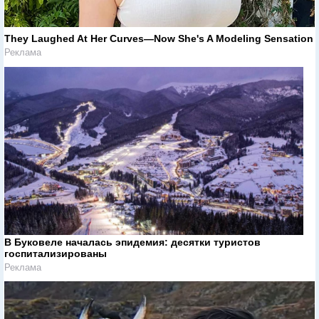
They Laughed At Her Curves—Now She's A Modeling Sensation
Реклама
В Буковеле началась эпидемия: десятки туристов
госпитализированы
Реклама