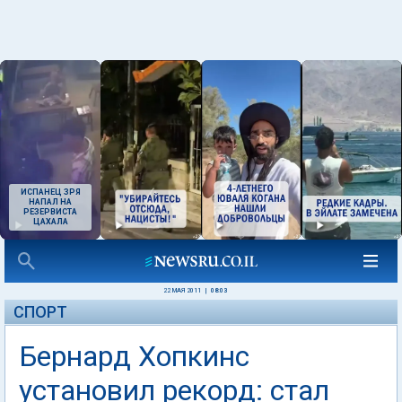
ИСПАНЕЦ ЗРЯ
НАПАЛ НА
РЕЗЕРВИСТА
ЦАХАЛА
22 МАЯ 2011
|
08:03
СПОРТ
Бернард Хопкинс
установил рекорд: стал