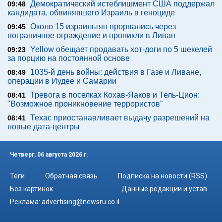
Демократический истеблишмент США поддержал
09:48
кандидата, обвинявшего Израиль в геноциде
Около 15 израильтян прорвались через
09:45
пограничное ограждение и проникли в Ливан
Yellow обещает продавать хот-доги по 5 шекелей
09:23
за порцию на постоянной основе
1035-й день войны: действия в Газе и Ливане,
08:49
операции в Иудее и Самарии
Тревога в поселках Кохав-Яаков и Тель-Цион:
08:41
"Возможное проникновение террористов"
Техас приостанавливает выдачу разрешений на
08:41
новые дата-центры
Четверг, 06 августа 2026 г.
Теги
Обратная связь
Подписка на новости (RSS)
Без картинок
Данные редакции и устав
Реклама:
advertising@newsru.co.il