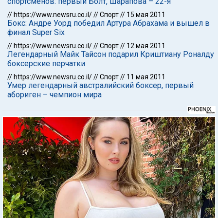
спортсменов: первый Болт, Шарапова – 22-я
//
https://www.newsru.co.il/
//
Спорт
//
15 мая 2011
Бокс: Андре Уорд победил Артура Абрахама и вышел в
финал Super Six
//
https://www.newsru.co.il/
//
Спорт
//
12 мая 2011
Легендарный Майк Тайсон подарил Криштиану Роналду
боксерские перчатки
//
https://www.newsru.co.il/
//
Спорт
//
11 мая 2011
Умер легендарный австралийский боксер, первый
абориген – чемпион мира