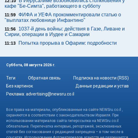
В Иерусалиме возобновились столкновения у
12:10
кафе "Бе-Симта", работающего в субботу
ФИФА и УЕФА прокомментировали статью о
11:59
"выплатах любовнице Инфантино"
1037-й день войны: действия в Газе, Ливане и
11:56
Сирии, операции в Иудее и Самарии
Попытка прорыва в Офарим: подробности
11:13
Суббота, 08 августа 2026 г.
Теги
Обратная связь
Подписка на новости (RSS)
Без картинок
Данные редакции и устав
Реклама:
advertising@newsru.co.il
Все права на материалы, опубликованные на сайте NEWSru.co.il ,
охраняются в соответствии с законодательством Израиля. При
использовании материалов сайта гиперссылка на NEWSru.co.il
обязательна. Перепечатка интервью, репортажей, эксклюзивных
статей без согласования с редакцией запрещена – в том числе в
соцсетях. Использование фотоматериалов агентств не разрешается.