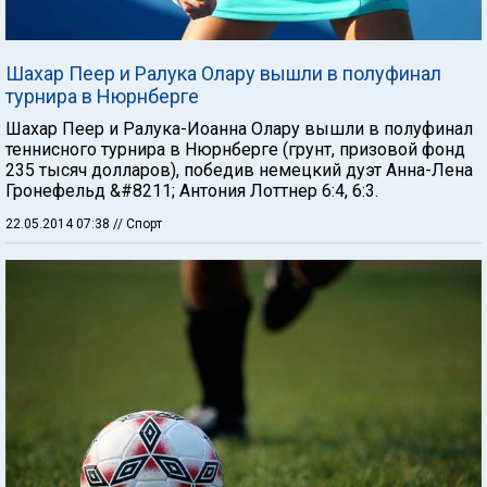
Шахар Пеер и Ралука Олару вышли в полуфинал
турнира в Нюрнберге
Шахар Пеер и Ралука-Иоанна Олару вышли в полуфинал
теннисного турнира в Нюрнберге (грунт, призовой фонд
235 тысяч долларов), победив немецкий дуэт Анна-Лена
Гронефельд &#8211; Антония Лоттнер 6:4, 6:3.
22.05.2014 07:38
// Спорт