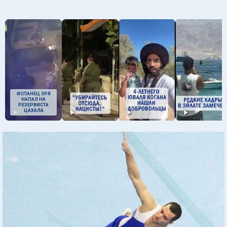
ИСПАНЕЦ ЗРЯ
НАПАЛ НА
РЕЗЕРВИСТА
ЦАХАЛА