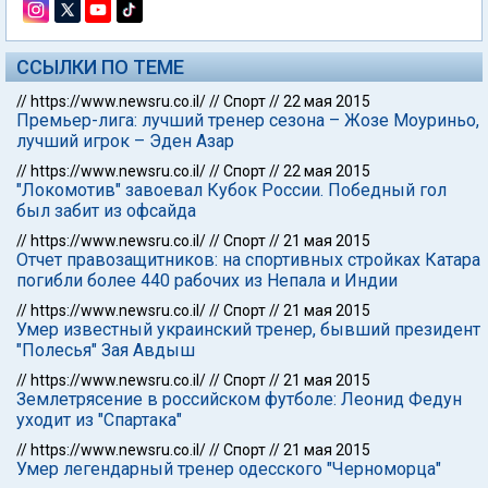
ССЫЛКИ ПО ТЕМЕ
//
https://www.newsru.co.il/
//
Спорт
//
22 мая 2015
Премьер-лига: лучший тренер сезона – Жозе Моуриньо,
лучший игрок – Эден Азар
//
https://www.newsru.co.il/
//
Спорт
//
22 мая 2015
"Локомотив" завоевал Кубок России. Победный гол
был забит из офсайда
//
https://www.newsru.co.il/
//
Спорт
//
21 мая 2015
Отчет правозащитников: на спортивных стройках Катара
погибли более 440 рабочих из Непала и Индии
//
https://www.newsru.co.il/
//
Спорт
//
21 мая 2015
Умер известный украинский тренер, бывший президент
"Полесья" Зая Авдыш
//
https://www.newsru.co.il/
//
Спорт
//
21 мая 2015
Землетрясение в российском футболе: Леонид Федун
уходит из "Спартака"
//
https://www.newsru.co.il/
//
Спорт
//
21 мая 2015
Умер легендарный тренер одесского "Черноморца"