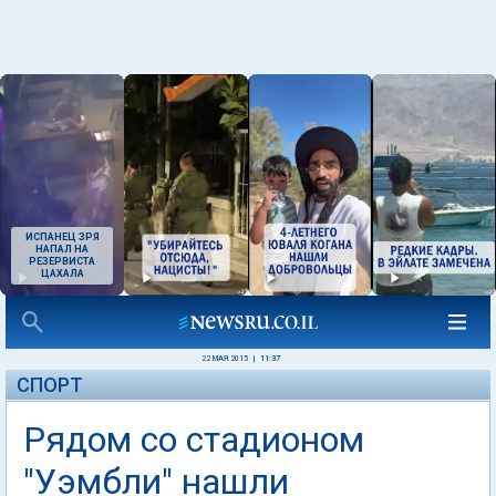
ИСПАНЕЦ ЗРЯ
НАПАЛ НА
РЕЗЕРВИСТА
ЦАХАЛА
22 МАЯ 2015
|
11:37
СПОРТ
Рядом со стадионом
"Уэмбли" нашли