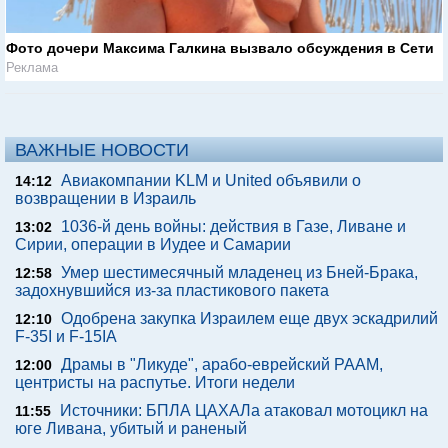
Фото дочери Максима Галкина вызвало обсуждения в Сети
Реклама
ВАЖНЫЕ НОВОСТИ
Авиакомпании KLM и United объявили о
14:12
возвращении в Израиль
1036-й день войны: действия в Газе, Ливане и
13:02
Сирии, операции в Иудее и Самарии
Умер шестимесячный младенец из Бней-Брака,
12:58
задохнувшийся из-за пластикового пакета
Одобрена закупка Израилем еще двух эскадрилий
12:10
F-35I и F-15IA
Драмы в "Ликуде", арабо-еврейский РААМ,
12:00
центристы на распутье. Итоги недели
Источники: БПЛА ЦАХАЛа атаковал мотоцикл на
11:55
юге Ливана, убитый и раненый