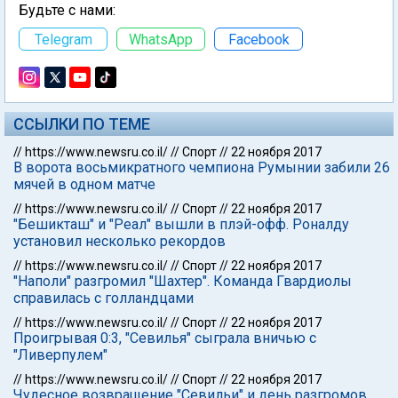
Будьте с нами:
Telegram
WhatsApp
Facebook
ССЫЛКИ ПО ТЕМЕ
//
https://www.newsru.co.il/
//
Спорт
//
22 ноября 2017
В ворота восьмикратного чемпиона Румынии забили 26
мячей в одном матче
//
https://www.newsru.co.il/
//
Спорт
//
22 ноября 2017
"Бешикташ" и "Реал" вышли в плэй-офф. Роналду
установил несколько рекордов
//
https://www.newsru.co.il/
//
Спорт
//
22 ноября 2017
"Наполи" разгромил "Шахтер". Команда Гвардиолы
справилась с голландцами
//
https://www.newsru.co.il/
//
Спорт
//
22 ноября 2017
Проигрывая 0:3, "Севилья" сыграла вничью с
"Ливерпулем"
//
https://www.newsru.co.il/
//
Спорт
//
22 ноября 2017
Чудесное возвращение "Севильи" и день разгромов