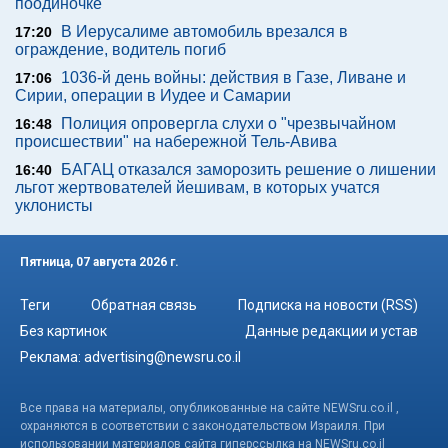
поодиночке
В Иерусалиме автомобиль врезался в
17:20
ограждение, водитель погиб
1036-й день войны: действия в Газе, Ливане и
17:06
Сирии, операции в Иудее и Самарии
Полиция опровергла слухи о "чрезвычайном
16:48
происшествии" на набережной Тель-Авива
БАГАЦ отказался заморозить решение о лишении
16:40
льгот жертвователей йешивам, в которых учатся
уклонисты
Пятница, 07 августа 2026 г.
Теги
Обратная связь
Подписка на новости (RSS)
Без картинок
Данные редакции и устав
Реклама:
advertising@newsru.co.il
Все права на материалы, опубликованные на сайте NEWSru.co.il ,
охраняются в соответствии с законодательством Израиля. При
использовании материалов сайта гиперссылка на NEWSru.co.il