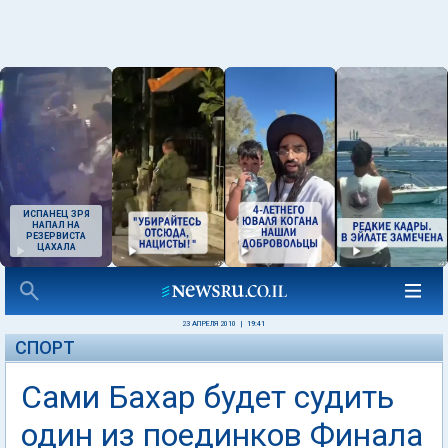
ИСПАНЕЦ ЗРЯ
НАПАЛ НА
РЕЗЕРВИСТА
ЦАХАЛА
23 АПРЕЛЯ 2010
|
19:41
СПОРТ
Сами Бахар будет судить
один из поединков Финала