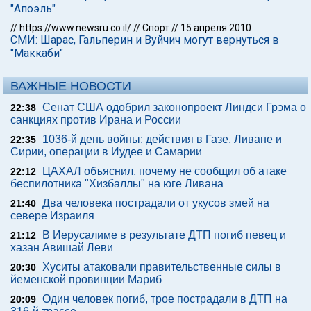
"Апоэль"
//
https://www.newsru.co.il/
//
Спорт
//
15 апреля 2010
СМИ: Шарас, Гальперин и Вуйчич могут вернуться в
"Маккаби"
ВАЖНЫЕ НОВОСТИ
Сенат США одобрил законопроект Линдси Грэма о
22:38
санкциях против Ирана и России
1036-й день войны: действия в Газе, Ливане и
22:35
Сирии, операции в Иудее и Самарии
ЦАХАЛ объяснил, почему не сообщил об атаке
22:12
беспилотника "Хизбаллы" на юге Ливана
Два человека пострадали от укусов змей на
21:40
севере Израиля
В Иерусалиме в результате ДТП погиб певец и
21:12
хазан Авишай Леви
Хуситы атаковали правительственные силы в
20:30
йеменской провинции Мариб
Один человек погиб, трое пострадали в ДТП на
20:09