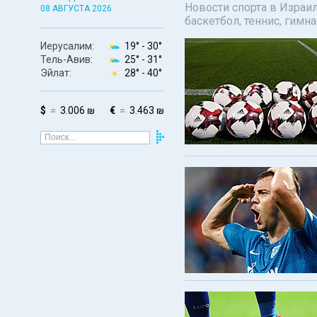
Новости спорта в Израил
08 АВГУСТА 2026
баскетбол, теннис, гимн
Иерусалим:
19° -
30°
Тель-Авив:
25° -
31°
Эйлат:
28° -
40°
$
3.006 ₪
€
3.463 ₪