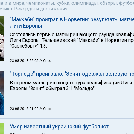
е и в мире, чемпионаты, кубки, олимпиады, обзоры, футбол
астика. Рекорды и достижения
"Маккаби" проиграл в Норвегии: результаты матч
Лиги Европы
Состоялись первые матчи решающего раунда квалиф
Лиги Европы. Тель-авивский "Маккаби" в Норвегии пр
"Сарпсборгу" 1:3.
23.08.2018 22:05
// Спорт
"Торпедо" проиграло. "Зенит одержал волевую п
В первом матче решающего тура квалификации Лиги
Европы "Зенит" обыграл 3:1 "Мельде".
23.08.2018 21:02
// Спорт
Умер известный украинский футболист