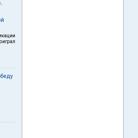
,
ей
икации
оиграл
обеду