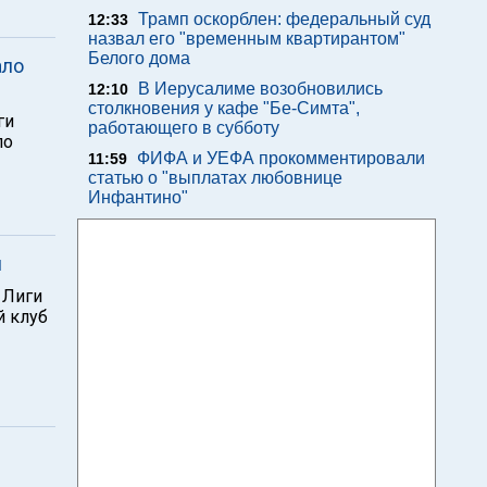
Трамп оскорблен: федеральный суд
12:33
назвал его "временным квартирантом"
Белого дома
ало
В Иерусалиме возобновились
12:10
столкновения у кафе "Бе-Симта",
ги
работающего в субботу
ло
ФИФА и УЕФА прокомментировали
11:59
статью о "выплатах любовнице
Инфантино"
л
 Лиги
й клуб