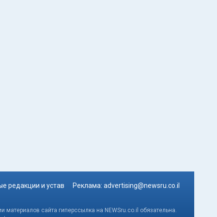
е редакции и устав
Реклама:
advertising@newsru.co.il
и материалов сайта гиперссылка на NEWSru.co.il обязательна.