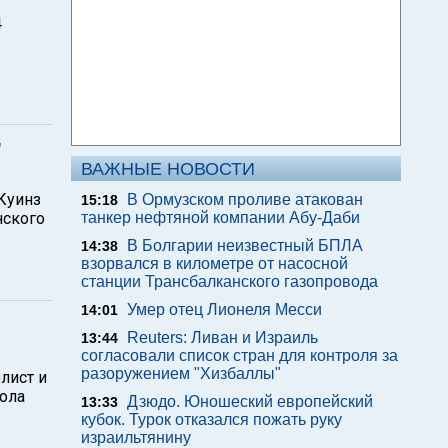
4
"
ВАЖНЫЕ НОВОСТИ
"Куинз
В Ормузском проливе атакован
15:18
нского
танкер нефтяной компании Абу-Даби
В Болгарии неизвестный БПЛА
14:38
взорвался в километре от насосной
станции Трансбалканского газопровода
Умер отец Лионеля Месси
14:01
Reuters: Ливан и Израиль
13:44
согласовали список стран для контроля за
разоружением "Хизбаллы"
лист и
бола
Дзюдо. Юношеский европейский
13:33
кубок. Турок отказался пожать руку
израильтянину