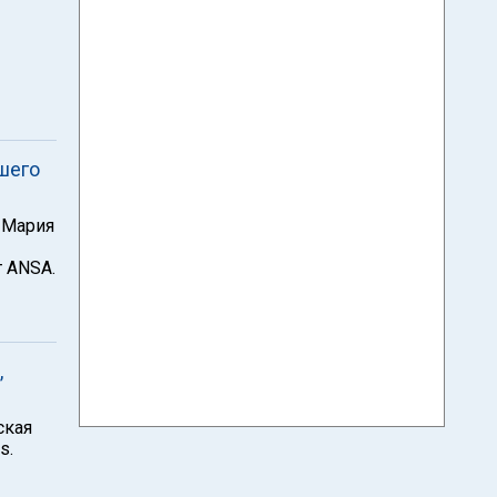
шего
 Мария
 ANSA.
,
ская
s.