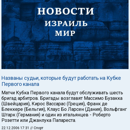
Названы судьи, которые будут работать на Кубке
Первого канала
Матчи Кубка Первого канала будут обслуживать шесть
бригад арбитров. Бригады возглавят Массимо Бузакка
(Швейцария), Кирос Вассарас (Греция), Франк де
Блеккере (Бельгия), Клаус Бо Ларсен (Дания), Вольфганг
Штарк (Германия) и один из итальянцев - Роберто
Розетти или Джанлука Папареста.
22.12.2006 17:31
// Спорт