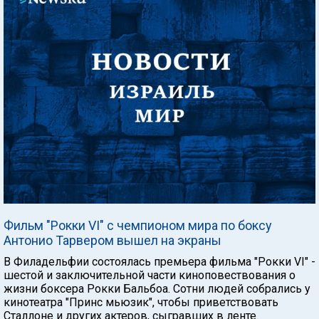
Фильм "Рокки VI" с чемпионом мира по боксу
Антонио Тарвером вышел на экраны
В Филадельфии состоялась премьера фильма "Рокки VI" -
шестой и заключительной части киноповествования о
жизни боксера Рокки Бальбоа. Сотни людей собрались у
кинотеатра "Принс мьюзик", чтобы приветствовать
Сталлоне и других актеров, сыгравших в ленте.