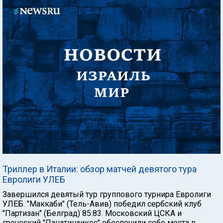
Триллер в Италии: обзор матчей девятого тура
Евролиги УЛЕБ
Завершился девятый тур группового турнира Евролиги
УЛЕБ. "Маккаби" (Тель-Авив) победил сербский клуб
"Партизан" (Белград) 85:83. Московский ЦСКА и
греческий "Панатинаикос" обеспечили себе места в