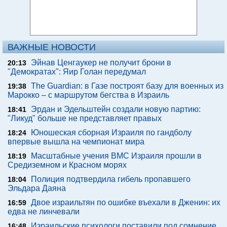
ВАЖНЫЕ НОВОСТИ
Эйнав Ценгаукер не получит брони в
20:13
"Демократах": Яир Голан передумал
The Guardian: в Газе построят базу для военных из
19:38
Марокко – с маршрутом бегства в Израиль
Эрдан и Эдельштейн создали новую партию:
18:41
"Ликуд" больше не представляет правых
Юношеская сборная Израиля по гандболу
18:24
впервые вышла на чемпионат мира
Масштабные учения ВМС Израиля прошли в
18:19
Средиземном и Красном морях
Полиция подтвердила гибель пропавшего
18:04
Эльдара Даяна
Двое израильтян по ошибке въехали в Дженин: их
16:59
едва не линчевали
Израильские психологи поставили под сомнение
16:48