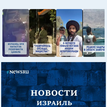
ИСПАНЕЦ ЗРЯ
НАПАЛ НА
РЕЗЕРВИСТА
ЦАХАЛА