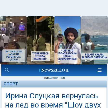
ИСПАНЕЦ ЗРЯ
НАПАЛ НА
РЕЗЕРВИСТА
ЦАХАЛА
23 ДЕКАБРЯ 2007
|
22:49
СПОРТ
Ирина Слуцкая вернулась
на лед во время "Шоу двух