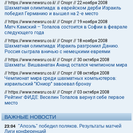
//
https://www.newsru.co.il/
//
Спорт
//
22 ноября 2008
Шахматная олимпиада: в еврейском дерби Израиль
победил Германию и вышел на 2-е место
//
https://www.newsru.co.il/
//
Спорт
//
19 ноября 2008
Матч Камский – Топалов состоится в Софии в феврале
следующего года
//
https://www.newsru.co.il/
//
Спорт
//
18 ноября 2008
Шахматная олимпиада: Израиль разгромил Данию.
Россия сыграла вничью с немецкими евреями
//
https://www.newsru.co.il/
//
Спорт
//
30 октября 2008
Шахматы: Вишванатан Ананд остался чемпионом мира
//
https://www.newsru.co.il/
//
Спорт
//
08 октября 2008
Чемпионат мира среди шахматных компьютеров:
израильский "Юниор" завоевал бронзу
//
https://www.newsru.co.il/
//
Спорт
//
03 октября 2008
Рейтинг ФИДЕ: Веселин Топалов вернул себе первое
место
ВАЖНЫЕ НОВОСТИ
"Апоэль" победил поляков. Результаты матчей
23:04
Лиги конференций