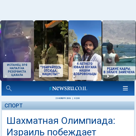
ИСПАНЕЦ ЗРЯ
НАПАЛ НА
РЕЗЕРВИСТА
ЦАХАЛА
23 НОЯБРЯ 2008
|
02:00
СПОРТ
Шахматная Олимпиада:
Израиль побеждает