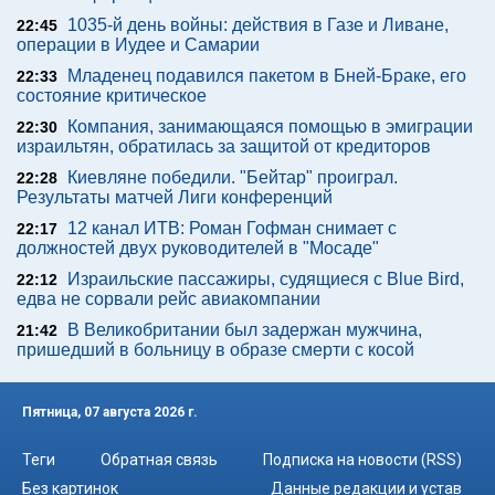
1035-й день войны: действия в Газе и Ливане,
22:45
операции в Иудее и Самарии
Младенец подавился пакетом в Бней-Браке, его
22:33
состояние критическое
Компания, занимающаяся помощью в эмиграции
22:30
израильтян, обратилась за защитой от кредиторов
Киевляне победили. "Бейтар" проиграл.
22:28
Результаты матчей Лиги конференций
12 канал ИТВ: Роман Гофман снимает с
22:17
должностей двух руководителей в "Мосаде"
Израильские пассажиры, судящиеся с Blue Bird,
22:12
едва не сорвали рейс авиакомпании
В Великобритании был задержан мужчина,
21:42
пришедший в больницу в образе смерти с косой
Пятница, 07 августа 2026 г.
Теги
Обратная связь
Подписка на новости (RSS)
Без картинок
Данные редакции и устав