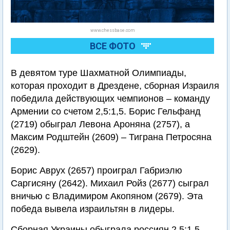
www.chessbase.com
ВСЕ ФОТО
В девятом туре Шахматной Олимпиады,
которая проходит в Дрездене, сборная Израиля
победила действующих чемпионов – команду
Армении со счетом 2,5:1,5. Борис Гельфанд
(2719) обыграл Левона Ароняна (2757), а
Максим Родштейн (2609) – Тиграна Петросяна
(2629).
Борис Аврух (2657) проиграл Габриэлю
Саргисяну (2642). Михаил Ройз (2677) сыграл
вничью с Владимиром Акопяном (2679). Эта
победа вывела израильтян в лидеры.
Сборная Украины обыграла россиян 2,5:1,5,