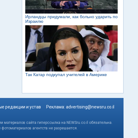
е редакции и устав
Реклама:
advertising@newsru.co.il
и материалов сайта гиперссылка на NEWSru.co.il обязательна.
е фотоматериалов агентств не разрешается.