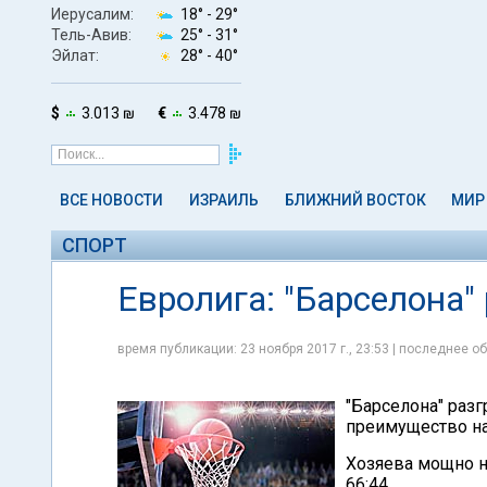
Иерусалим:
18° -
29°
Тель-Авив:
25° -
31°
Эйлат:
28° -
40°
$
3.013 ₪
€
3.478 ₪
ВСЕ НОВОСТИ
ИЗРАИЛЬ
БЛИЖНИЙ ВОСТОК
МИР
СПОРТ
Евролига: "Барселона"
время публикации: 23 ноября 2017 г., 23:53 | последнее об
"Барселона" разг
преимущество на
Хозяева мощно нач
66:44.