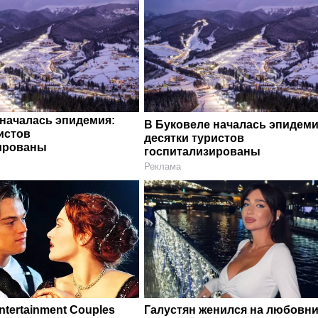
 началась эпидемия:
В Буковеле началась эпидеми
истов
десятки туристов
ированы
госпитализированы
Реклама
Entertainment Couples
Галустян женился на любовни