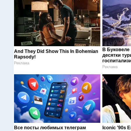
В Буковеле
And They Did Show This In Bohemian
десятки тур
Rapsody!
госпитализ
Реклама
Реклама
Все посты любимых телеграм
Iconic '90s 