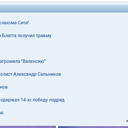
клахома Сити"
а Блатта получил травму
азгромила "Валенсию"
болист Александр Сальников
онов
" одержал 14-ю победу подряд
ре