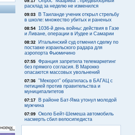
Опрос "Mаарива": предвыборный
09:17
расклад за неделю не изменился
В Таиланде ученик открыл стрельбу
09:03
в школе: множество убитых и раненых
1036-й день войны: действия в Газе
08:54
и Ливане, операции в Иудее и Самарии
Итальянский суд отменил сделку по
08:32
поставке израильского радара для
аэропорта Фьюмичино
Франция запретила телемаркетинг
07:55
без прямого согласия. В Марокко
опасаются массовых увольнений
"Мекорот" обратилась в БАГАЦ с
07:36
петицией против правительства и
муниципалитетов
В районе Бат-Яма утонул молодой
07:17
мужчина
Около Бейт-Шемеша автомобиль
07:09
насмерть сбил велосипедиста