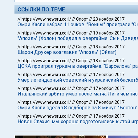
ССЫЛКИ ПО ТЕМЕ
//
https://www.newsru.co.il/
//
Спорт
//
23 ноября 2017
Омри Каспи набрал 11 очков. "Воины" проиграли "О
//
https://www.newsru.co.il/
//
Спорт
//
19 ноября 2017
"Апоэль" (Холон) победил в овертайме. Сын Дэвид
//
https://www.newsru.co.il/
//
Спорт
//
18 ноября 2017
Шарон Друкер возглавил "Апоэль" (Эйлат)
//
https://www.newsru.co.il/
//
Спорт
//
18 ноября 2017
ЦСКА проиграл туркам в овертайме. "Барселона" р
//
https://www.newsru.co.il/
//
Спорт
//
17 ноября 2017
Умер легендарный советский и украинский баскет
//
https://www.newsru.co.il/
//
Спорт
//
17 ноября 2017
Итальянский арбитр умер после матча Лиги чемпи
//
https://www.newsru.co.il/
//
Спорт
//
17 ноября 2017
Омри Каспи сделал 8 подборов за 8 минут. "Бостон
//
https://www.newsru.co.il/
//
Спорт
//
17 ноября 2017
Невен Спахия: мы хорошо подготовились к этой иг