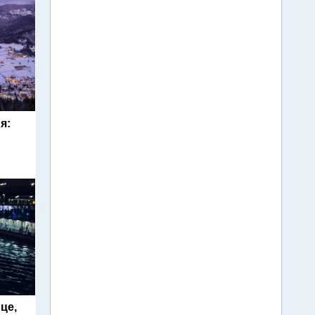
я:
це,