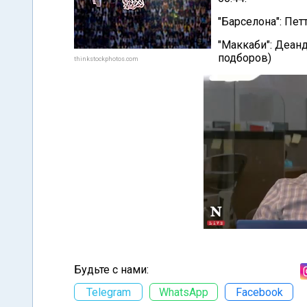
"Барселона": Пет
"Маккаби": Деанд
подборов)
thinkstockphotos.com
Будьте с нами:
Telegram
WhatsApp
Facebook