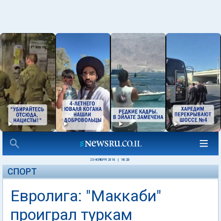
23 НОЯБРЯ 2018
|
16:20
СПОРТ
Евролига: "Маккаби"
проиграл туркам