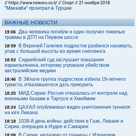
//
https://www.newsru.co.il/
//
Спорт
//
21 ноября 2018
"Маккаби" проиграл в Турции
ВАЖНЫЕ НОВОСТИ
Два человека погибли и один получил тяжелые
19:06
травмы в ДТП на Первом шоссе
В Верхней Галилее подросток разбился насмерть,
18:59
упав с большой высоты во время снеплинга
Сиднейский суд заслушает показания
18:53
израильтянина, которому угрожали убийством
австралийские медики
В Эйлате группа подростков избила 19-летнего
18:46
туриста, отказавшегося дать прикурить
МИД Сирии: Россия отказалась от контроля над
18:25
военными базами в Тартусе и Хмеймим
ЦАХАЛ опубликовал видео уничтожения туннеля
18:24
на юге Ливана
1038-й день войны: действия в Газе, Ливане и
18:18
Сирии, операции в Иудее и Самарии
В Сирии, недалеко от границы с Израилем,
18:08