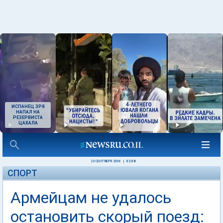
ИСПАНЕЦ ЗРЯ
НАПАЛ НА
РЕЗЕРВИСТА
ЦАХАЛА
23 СЕНТЯБРЯ 2006
|
02:08
СПОРТ
Армейцам не удалось
остановить скорый поезд: