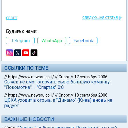
СЛЕДУЮЩАЯ СТАТЬЯ
СПОРТ
Будьте с нами:
Telegram
WhatsApp
Facebook
ССЫЛКИ ПО ТЕМЕ
//
https://www.newsru.co.il/
//
Спорт
//
17 сентября 2006
Сычев не смог огорчить свою бывшую команду:
"Локомотив" – "Спартак" 0:0
//
https://www.newsru.co.il/
//
Спорт
//
18 сентября 2006
ЦСКА уходит в отрыв, а "Динамо" (Киев) вновь не
радует
ВАЖНЫЕ НОВОСТИ
"Апоэль" победил поляков. Результаты матчей