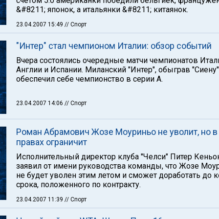
счетом 5:0 американки победили бельгиек, француже
&#8211; японок, а итальянки &#8211; китаянок.
23.04.2007 15:49
// Спорт
"Интер" стал чемпионом Италии: обзор событий
Вчера состоялись очередные матчи чемпионатов Итал
Англии и Испании. Миланский "Интер", обыграв "Сиену"
обеспечил себе чемпионство в серии А.
23.04.2007 14:06
// Спорт
Роман Абрамович Жозе Моуриньо не уволит, но в
правах ограничит
Исполнительный директор клуба "Челси" Питер Кеньо
заявил от имени руководства команды, что Жозе Моу
не будет уволен этим летом и сможет доработать до 
срока, положенного по контракту.
23.04.2007 11:39
// Спорт