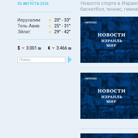
Новости спорта в Израил
05 АВГУСТА 2026
баскетбол, теннис, гимн
Иерусалим:
20° -
33°
Тель-Авив:
25° -
31°
Эйлат:
29° -
42°
$
3.001 ₪
€
3.466 ₪