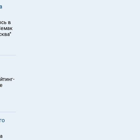
а
ось в
Семак
сква"
йтинг-
е
го
а