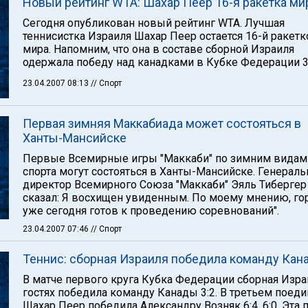
Новый рейтинг WTA: Шахар Пеер 16-я ракетка ми
Сегодня опубликован новый рейтинг WTA. Лучшая
теннисистка Израиля Шахар Пеер остается 16-й ракетк
мира. Напомним, что она в составе сборной Израиля
одержала победу над канадками в Кубке Федерации 3:
23.04.2007 08:13
// Спорт
Первая зимняя Маккабиада может состояться в
Ханты-Мансийске
Первые Всемирные игры "Маккаби" по зимним видам
спорта могут состояться в Ханты-Мансийске. Генерал
директор Всемирного Союза "Маккаби" Эяль Тибергер
сказал: Я восхищен увиденным. По моему мнению, го
уже сегодня готов к проведению соревнований".
23.04.2007 07:46
// Спорт
Теннис: сборная Израиля победила команду Кан
В матче первого круга Кубка Федерации сборная Изра
гостях победила команду Канады 3:2. В третьем поед
Шахар Пеер победила Александру Возняк 6:4, 6:0. Эта 