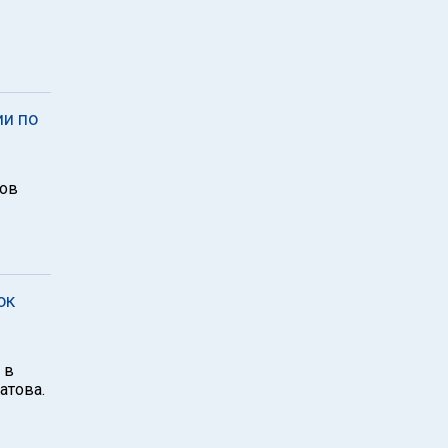
ии по
тов
ок
 в
атова.