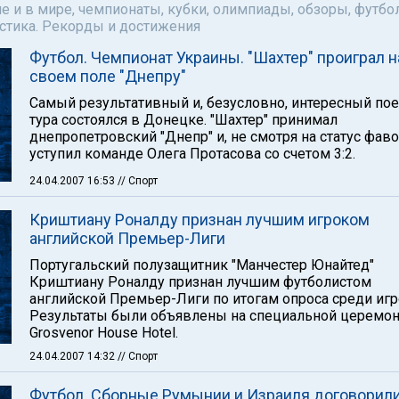
е и в мире, чемпионаты, кубки, олимпиады, обзоры, футбол
астика. Рекорды и достижения
Футбол. Чемпионат Украины. "Шахтер" проиграл н
своем поле "Днепру"
Самый результативный и, безусловно, интересный по
тура состоялся в Донецке. "Шахтер" принимал
днепропетровский "Днепр" и, не смотря на статус фаво
уступил команде Олега Протасова со счетом 3:2.
24.04.2007 16:53
// Спорт
Криштиану Роналду признан лучшим игроком
английской Премьер-Лиги
Португальский полузащитник "Манчестер Юнайтед"
Криштиану Роналду признан лучшим футболистом
английской Премьер-Лиги по итогам опроса среди игр
Результаты были объявлены на специальной церемон
Grosvenor House Hotel.
24.04.2007 14:32
// Спорт
Футбол. Сборные Румынии и Израиля договорили