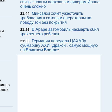
нки
связь с новым верховным лидером Ирана
очень сложно"
Минсвязи хочет ужесточить
21:44
требования к сотовым операторам по
поводу зон без покрытия
В Араре автомобиль насмерть сбил
21:26
ии,
трехлетнего ребенка
,
Германия передала ЦАХАЛу
21:06
субмарину АХИ "Дракон", самую мощную
на Ближнем Востоке
н
риньо
конца