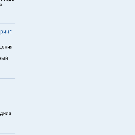
й.
ринг:
щения
тный
едила