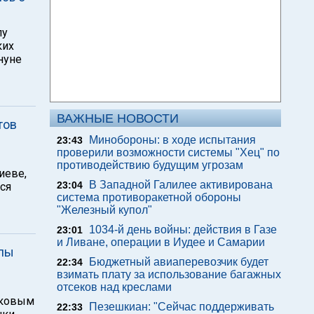
лу
ких
нуне
ВАЖНЫЕ НОВОСТИ
тов
Минобороны: в ходе испытания
23:43
проверили возможности системы "Хец" по
противодействию будущим угрозам
иеве,
В Западной Галилее активирована
23:04
лся
система противоракетной обороны
"Железный купол"
1034-й день войны: действия в Газе
23:01
и Ливане, операции в Иудее и Самарии
ппы
Бюджетный авиаперевозчик будет
22:34
взимать плату за использование багажных
отсеков над креслами
аковым
Пезешкиан: "Сейчас поддерживать
22:33