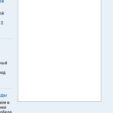
ра
ой
2.
ьный
род
ады
иля в
инке
победа