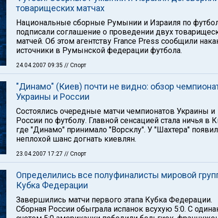
товарищеских матчах
Национальные сборные Румынии и Израиля по футбо
подписали соглашение о проведении двух товарищес
матчей. Об этом агентству France Press сообщили нака
источники в Румынской федерации футбола.
24.04.2007 09:35
// Спорт
"Динамо" (Киев) почти не видно: обзор чемпиона
Украины и России
Состоялись очередные матчи чемпионатов Украины и
России по футболу. Главной сенсацией стала ничья в К
где "Динамо" принимало "Ворсклу". У "Шахтера" появи
неплохой шанс догнать киевлян.
23.04.2007 17:27
// Спорт
Определились все полуфиналисты мировой гру
Кубка Федерации
Завершились матчи первого этапа Кубка Федерации.
Сборная России обыграла испанок всухую 5:0. С один