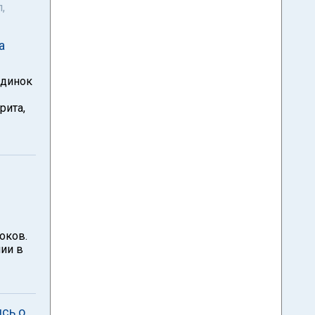
,
а
единок
рита,
оков.
ии в
сь о