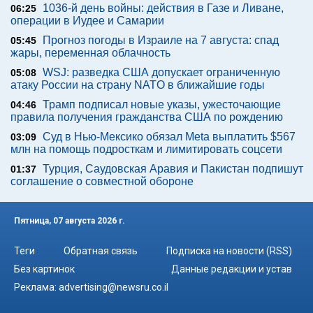
1036-й день войны: действия в Газе и Ливане,
06:25
операции в Иудее и Самарии
Прогноз погоды в Израиле на 7 августа: спад
05:45
жары, переменная облачность
WSJ: разведка США допускает ограниченную
05:08
атаку России на страну NATO в ближайшие годы
Трамп подписал новые указы, ужесточающие
04:46
правила получения гражданства США по рождению
Суд в Нью-Мексико обязал Meta выплатить $567
03:09
млн на помощь подросткам и лимитировать соцсети
Турция, Саудовская Аравия и Пакистан подпишут
01:37
соглашение о совместной обороне
Пятница, 07 августа 2026 г.
Теги
Обратная связь
Подписка на новости (RSS)
Без картинок
Данные редакции и устав
Реклама:
advertising@newsru.co.il