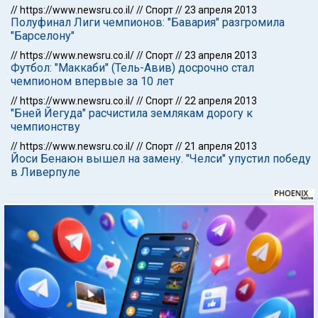
//
https://www.newsru.co.il/
//
Спорт
//
23 апреля 2013
Полуфинал Лиги чемпионов: "Бавария" разгромила
"Барселону"
//
https://www.newsru.co.il/
//
Спорт
//
23 апреля 2013
Футбол: "Маккаби" (Тель-Авив) досрочно стал
чемпионом впервые за 10 лет
//
https://www.newsru.co.il/
//
Спорт
//
22 апреля 2013
"Бней Йегуда" расчистила землякам дорогу к
чемпионству
//
https://www.newsru.co.il/
//
Спорт
//
21 апреля 2013
Йоси Бенаюн вышел на замену. "Челси" упустил победу
в Ливерпуле