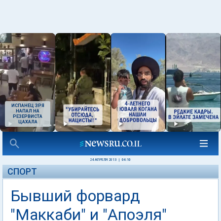
ИСПАНЕЦ ЗРЯ
НАПАЛ НА
РЕЗЕРВИСТА
ЦАХАЛА
24 АПРЕЛЯ 2013
|
04:10
СПОРТ
Бывший форвард
"Маккаби" и "Апоэля"