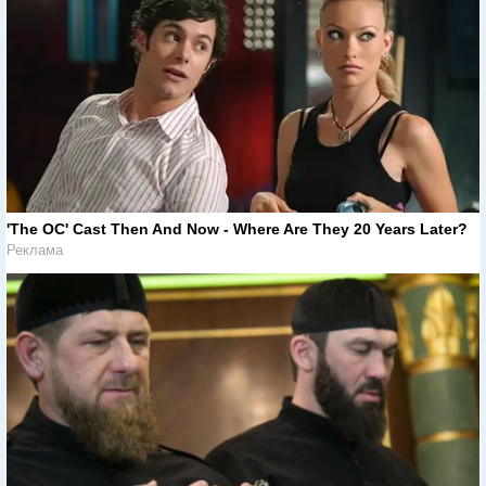
'The OC' Cast Then And Now - Where Are They 20 Years Later?
Реклама