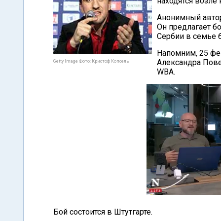
находятся возле 
Анонимный автор 
Он предлагает бо
Сербии в семье 
Напомним, 25 фе
Александра Пове
Getty Image Фото: Кристоф Копсель
WBA.
Бой состоится в Штутгарте.