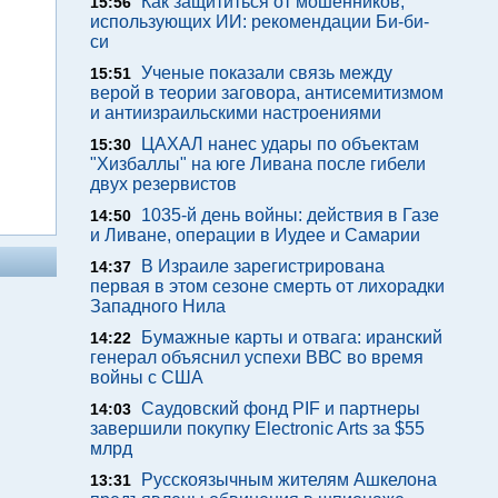
Как защититься от мошенников,
15:56
использующих ИИ: рекомендации Би-би-
си
Ученые показали связь между
15:51
верой в теории заговора, антисемитизмом
и антиизраильскими настроениями
ЦАХАЛ нанес удары по объектам
15:30
"Хизбаллы" на юге Ливана после гибели
двух резервистов
1035-й день войны: действия в Газе
14:50
и Ливане, операции в Иудее и Самарии
В Израиле зарегистрирована
14:37
первая в этом сезоне смерть от лихорадки
Западного Нила
Бумажные карты и отвага: иранский
14:22
генерал объяснил успехи ВВС во время
войны с США
Саудовский фонд PIF и партнеры
14:03
завершили покупку Electronic Arts за $55
млрд
Русскоязычным жителям Ашкелона
13:31