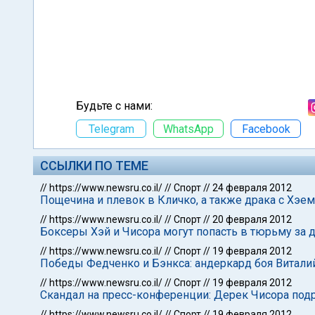
Будьте с нами:
Telegram
WhatsApp
Facebook
ССЫЛКИ ПО ТЕМЕ
//
https://www.newsru.co.il/
//
Спорт
//
24 февраля 2012
Пощечина и плевок в Кличко, а также драка с Хэе
//
https://www.newsru.co.il/
//
Спорт
//
20 февраля 2012
Боксеры Хэй и Чисора могут попасть в тюрьму за 
//
https://www.newsru.co.il/
//
Спорт
//
19 февраля 2012
Победы Федченко и Бэнкса: андеркард боя Витали
//
https://www.newsru.co.il/
//
Спорт
//
19 февраля 2012
Скандал на пресс-конференции: Дерек Чисора под
//
https://www.newsru.co.il/
//
Спорт
//
19 февраля 2012