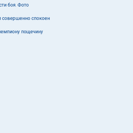
ти боя. Фото
ыл совершенно спокоен
 чемпиону пощечину