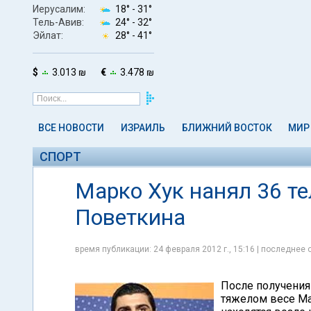
Иерусалим:
18° -
31°
Тель-Авив:
24° -
32°
Эйлат:
28° -
41°
$
3.013 ₪
€
3.478 ₪
ВСЕ НОВОСТИ
ИЗРАИЛЬ
БЛИЖНИЙ ВОСТОК
МИР
СПОРТ
Марко Хук нанял 36 те
Поветкина
время публикации: 24 февраля 2012 г., 15:16 | последнее 
После получения
тяжелом весе Ма