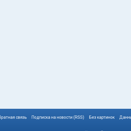
братная связь
Подписка на новости (RSS)
Без картинок
Данны