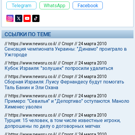
Telegram
WhatsApp
Facebook
ССЫЛКИ ПО ТЕМЕ
//
https://www.newsru.co.il/
//
Спорт
//
24 марта 2010
Сенсация чемпионата Украины: "Динамо" проиграло в
Ужгороде
//
https://www.newsru.co.il/
//
Спорт
//
24 марта 2010
Кубок Израиля: "золушек" попросили удалиться
//
https://www.newsru.co.il/
//
Спорт
//
24 марта 2010
Сборная Израиля: Луису Фернандесу будут помогать
Таль Банин и Эли Охана
//
https://www.newsru.co.il/
//
Спорт
//
24 марта 2010
Примеро: "Севилья" и "Депортиво" оступаются. Маноло
Хименес уволен
//
https://www.newsru.co.il/
//
Спорт
//
24 марта 2010
Турция: 15 человек, в том числе известные игроки,
допрошены по делу о договорных матчах
//
https://www.newsru.co.il/
//
Спорт
//
24 марта 2010