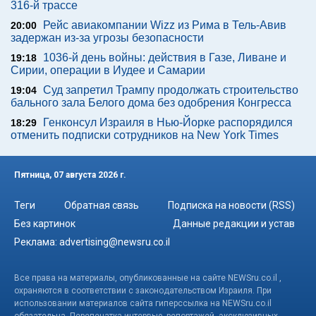
316-й трассе
Рейс авиакомпании Wizz из Рима в Тель-Авив
20:00
задержан из-за угрозы безопасности
1036-й день войны: действия в Газе, Ливане и
19:18
Сирии, операции в Иудее и Самарии
Суд запретил Трампу продолжать строительство
19:04
бального зала Белого дома без одобрения Конгресса
Генконсул Израиля в Нью-Йорке распорядился
18:29
отменить подписки сотрудников на New York Times
Пятница, 07 августа 2026 г.
Теги
Обратная связь
Подписка на новости (RSS)
Без картинок
Данные редакции и устав
Реклама:
advertising@newsru.co.il
Все права на материалы, опубликованные на сайте NEWSru.co.il ,
охраняются в соответствии с законодательством Израиля. При
использовании материалов сайта гиперссылка на NEWSru.co.il
обязательна. Перепечатка интервью, репортажей, эксклюзивных