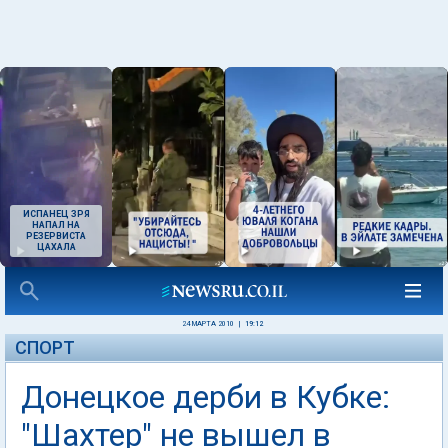
ИСПАНЕЦ ЗРЯ
НАПАЛ НА
РЕЗЕРВИСТА
ЦАХАЛА
24 МАРТА 2010
|
19:12
СПОРТ
Донецкое дерби в Кубке:
"Шахтер" не вышел в