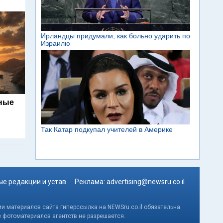
ьные
е редакции и устав
Реклама:
advertising@newsru.co.il
и материалов сайта гиперссылка на NEWSru.co.il обязательна.
е фотоматериалов агентств не разрешается.