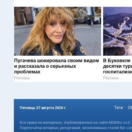
Пугачева шокировала своим видом
В Буковеле
и рассказала о серьезных
десятки тур
проблемах
госпитализ
Реклама
Реклама
Теги
О
Пятница, 07 августа 2026 г.
Все права на материалы, опубликованные на сайте NEWSru.co.il 
Перепечатка интервью, репортажей, эксклюзивных статей без со