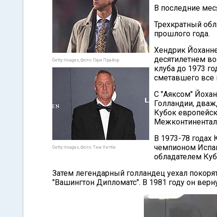
В последние мес
Трехкратный обла
прошлого года.
Хендрик Йоханне
десятилетнем воз
Getty Images, Фото: Гэри Прайор
клуба до 1973 г
сметавшего все 
С "Аяксом" Йоха
Голландии, два
Кубок европейск
Межконтиненталь
В 1973-78 годах 
чемпионом Испан
Getty Images, Фото: Тим Уитби
обладателем Куб
Затем легендарный голландец уехал покорят
"Вашингтон Дипломатс". В 1981 году он верн