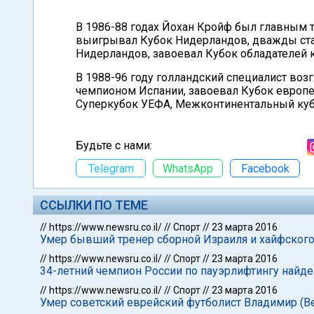
В 1986-88 годах Йохан Кройф был главным 
выигрывал Кубок Нидерландов, дважды ст
Нидерландов, завоевал Кубок обладателей 
В 1988-96 году голландский специалист возг
чемпионом Испании, завоевал Кубок европей
Суперкубок УЕФА, Межконтинентальный куб
Будьте с нами:
Telegram
WhatsApp
Facebook
ССЫЛКИ ПО ТЕМЕ
//
https://www.newsru.co.il/
//
Спорт
//
23 марта 2016
Умер бывший тренер сборной Израиля и хайфского
//
https://www.newsru.co.il/
//
Спорт
//
23 марта 2016
34-летний чемпион России по пауэрлифтингу найд
//
https://www.newsru.co.il/
//
Спорт
//
23 марта 2016
Умер советский еврейский футболист Владимир (В