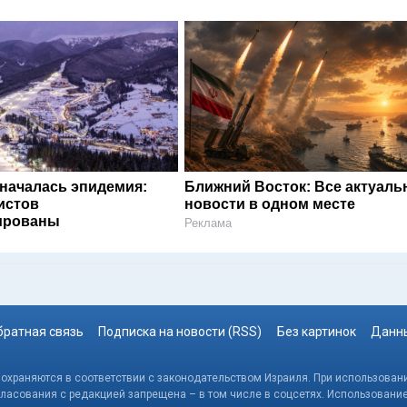
 началась эпидемия:
Ближний Восток: Все актуал
истов
новости в одном месте
ированы
Реклама
братная связь
Подписка на новости (RSS)
Без картинок
Данны
, охраняются в соответствии с законодательством Израиля. При использовани
гласования с редакцией запрещена – в том числе в соцсетях. Использовани