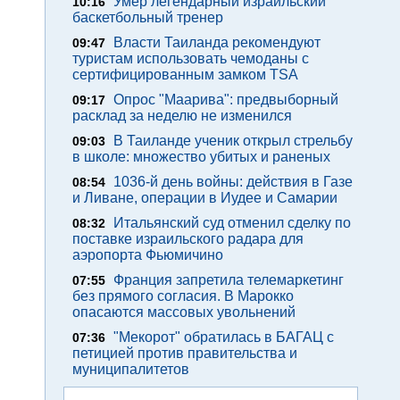
Умер легендарный израильский
10:16
баскетбольный тренер
Власти Таиланда рекомендуют
09:47
туристам использовать чемоданы с
сертифицированным замком TSA
Опрос "Mаарива": предвыборный
09:17
расклад за неделю не изменился
В Таиланде ученик открыл стрельбу
09:03
в школе: множество убитых и раненых
1036-й день войны: действия в Газе
08:54
и Ливане, операции в Иудее и Самарии
Итальянский суд отменил сделку по
08:32
поставке израильского радара для
аэропорта Фьюмичино
Франция запретила телемаркетинг
07:55
без прямого согласия. В Марокко
опасаются массовых увольнений
"Мекорот" обратилась в БАГАЦ с
07:36
петицией против правительства и
муниципалитетов