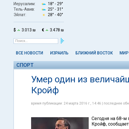
Иерусалим:
18° -
29°
Тель-Авив:
25° -
31°
Эйлат:
28° -
40°
$
3.013 ₪
€
3.478 ₪
ВСЕ НОВОСТИ
ИЗРАИЛЬ
БЛИЖНИЙ ВОСТОК
МИР
СПОРТ
Умер один из величай
Кройф
время публикации: 24 марта 2016 г., 14:46 | последнее обн
Сегодня на 68-м
Кройф, сообщае