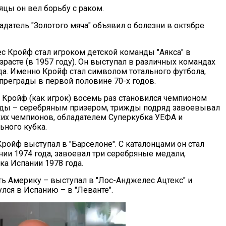
яцы он вел борьбу с раком.
датель "Золотого мяча" объявил о болезни в октябре
с Кройф стал игроком детской команды "Аякса" в
расте (в 1957 году). Он выступал в различных командах
ода. Именно Кройф стал символом тотального футбола,
преграды в первой половине 70-х годов.
н Кройф (как игрок) восемь раз становился чемпионом
жды – серебряным призером, трижды подряд завоевывал
их чемпионов, обладателем Суперкубка УЕФА и
ного кубка.
Кройф выступал в "Барселоне". С каталонцами он стал
ии 1974 года, завоевал три серебряные медали,
ка Испании 1978 года.
ь Америку – выступал в "Лос-Анджелес Ацтекс" и
улся в Испанию – в "Леванте".