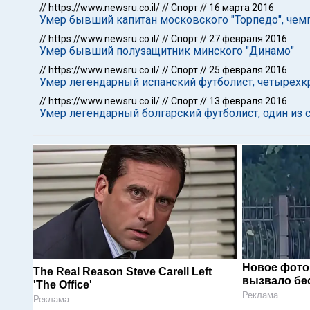
//
https://www.newsru.co.il/
//
Спорт
//
16 марта 2016
Умер бывший капитан московского "Торпедо", чем
//
https://www.newsru.co.il/
//
Спорт
//
27 февраля 2016
Умер бывший полузащитник минского "Динамо"
//
https://www.newsru.co.il/
//
Спорт
//
25 февраля 2016
Умер легендарный испанский футболист, четырехк
//
https://www.newsru.co.il/
//
Спорт
//
13 февраля 2016
Умер легендарный болгарский футболист, один из с
Новое фото
The Real Reason Steve Carell Left
вызвало бе
'The Office'
Реклама
Реклама