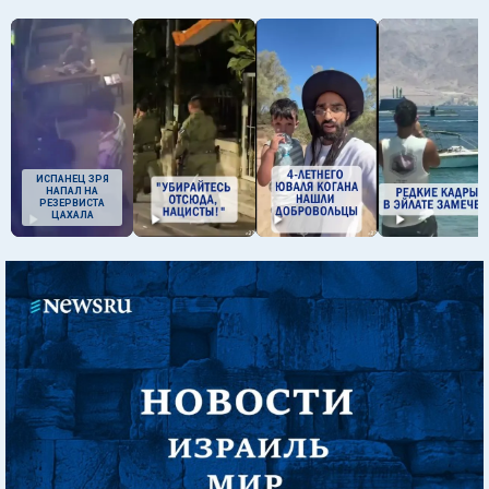
ИСПАНЕЦ ЗРЯ
НАПАЛ НА
РЕЗЕРВИСТА
ЦАХАЛА