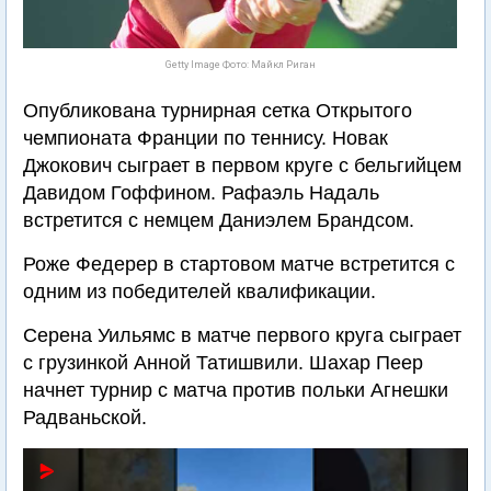
Getty Image Фото: Майкл Риган
Опубликована турнирная сетка Открытого
чемпионата Франции по теннису. Новак
Джокович сыграет в первом круге с бельгийцем
Давидом Гоффином. Рафаэль Надаль
встретится с немцем Даниэлем Брандсом.
Роже Федерер в стартовом матче встретится с
одним из победителей квалификации.
Серена Уильямс в матче первого круга сыграет
с грузинкой Анной Татишвили. Шахар Пеер
начнет турнир с матча против польки Агнешки
Радваньской.