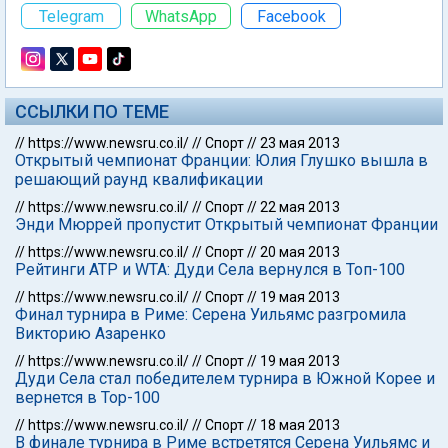
Telegram
WhatsApp
Facebook
ССЫЛКИ ПО ТЕМЕ
//
https://www.newsru.co.il/
//
Спорт
//
23 мая 2013
Открытый чемпионат Франции: Юлия Глушко вышла в
решающий раунд квалификации
//
https://www.newsru.co.il/
//
Спорт
//
22 мая 2013
Энди Мюррей пропустит Открытый чемпионат Франции
//
https://www.newsru.co.il/
//
Спорт
//
20 мая 2013
Рейтинги АТР и WTA: Дуди Села вернулся в Топ-100
//
https://www.newsru.co.il/
//
Спорт
//
19 мая 2013
Финал турнира в Риме: Серена Уильямс разгромила
Викторию Азаренко
//
https://www.newsru.co.il/
//
Спорт
//
19 мая 2013
Дуди Села стал победителем турнира в Южной Корее и
вернется в Тор-100
//
https://www.newsru.co.il/
//
Спорт
//
18 мая 2013
В финале турнира в Риме встретятся Серена Уильямс и