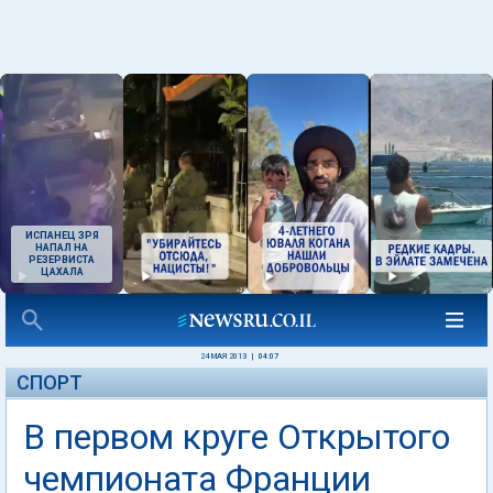
ИСПАНЕЦ ЗРЯ
НАПАЛ НА
РЕЗЕРВИСТА
ЦАХАЛА
24 МАЯ 2013
|
04:07
СПОРТ
В первом круге Открытого
чемпионата Франции