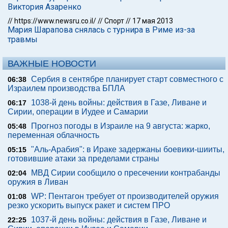
Виктория Азаренко
//
https://www.newsru.co.il/
//
Спорт
//
17 мая 2013
Мария Шарапова снялась с турнира в Риме из-за
травмы
ВАЖНЫЕ НОВОСТИ
Сербия в сентябре планирует старт совместного с
06:38
Израилем производства БПЛА
1038-й день войны: действия в Газе, Ливане и
06:17
Сирии, операции в Иудее и Самарии
Прогноз погоды в Израиле на 9 августа: жарко,
05:48
переменная облачность
"Аль-Арабия": в Ираке задержаны боевики-шииты,
05:15
готовившие атаки за пределами страны
МВД Сирии сообщило о пресечении контрабанды
02:04
оружия в Ливан
WP: Пентагон требует от производителей оружия
01:08
резко ускорить выпуск ракет и систем ПРО
1037-й день войны: действия в Газе, Ливане и
22:25