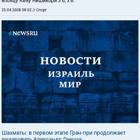
японцу Кену Нишикори 3:6, 3:6.
25.04.2008 08:02
// Спорт
Шахматы: в первом этапе Гран-при продолжает
лидировать Александр Грищук