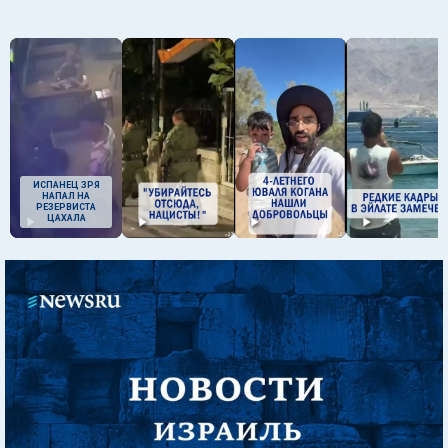
ИСПАНЕЦ ЗРЯ
НАПАЛ НА
РЕЗЕРВИСТА
ЦАХАЛА