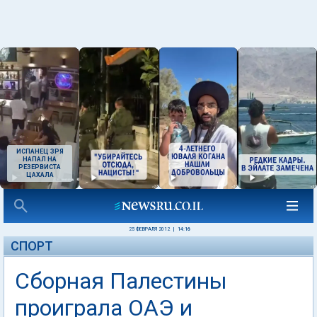
ИСПАНЕЦ ЗРЯ
НАПАЛ НА
РЕЗЕРВИСТА
ЦАХАЛА
25 ФЕВРАЛЯ 2012
|
14:16
СПОРТ
Сборная Палестины
проиграла ОАЭ и