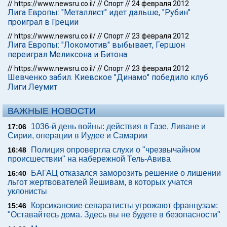
//
https://www.newsru.co.il/
//
Спорт
//
24 февраля 2012
Лига Европы: "Металлист" идет дальше, "Рубин"
проиграл в Греции
//
https://www.newsru.co.il/
//
Спорт
//
23 февраля 2012
Лига Европы: "Локомотив" выбывает, Гершон
переиграл Меликсона и Битона
//
https://www.newsru.co.il/
//
Спорт
//
23 февраля 2012
Шевченко забил. Киевское "Динамо" победило клуб
Лиги Леумит
ВАЖНЫЕ НОВОСТИ
1036-й день войны: действия в Газе, Ливане и
17:06
Сирии, операции в Иудее и Самарии
Полиция опровергла слухи о "чрезвычайном
16:48
происшествии" на набережной Тель-Авива
БАГАЦ отказался заморозить решение о лишении
16:40
льгот жертвователей йешивам, в которых учатся
уклонисты
Корсиканские сепаратисты угрожают французам:
15:46
"Оставайтесь дома. Здесь вы не будете в безопасности"