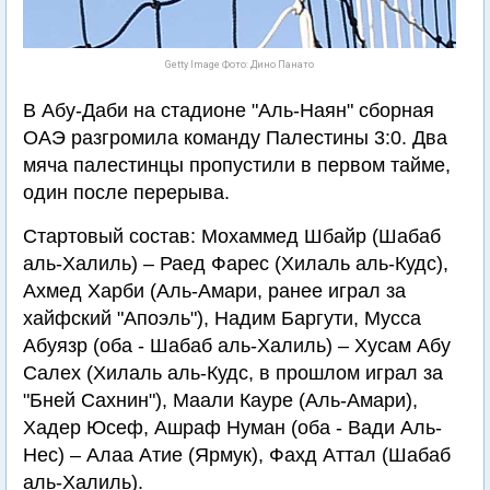
Getty Image Фото: Дино Панато
В Абу-Даби на стадионе "Аль-Наян" сборная
ОАЭ разгромила команду Палестины 3:0. Два
мяча палестинцы пропустили в первом тайме,
один после перерыва.
Стартовый состав: Мохаммед Шбайр (Шабаб
аль-Халиль) – Раед Фарес (Хилаль аль-Кудс),
Ахмед Харби (Аль-Амари, ранее играл за
хайфский "Апоэль"), Надим Баргути, Мусса
Абуязр (оба - Шабаб аль-Халиль) – Хусам Абу
Салех (Хилаль аль-Кудс, в прошлом играл за
"Бней Сахнин"), Маали Кауре (Аль-Амари),
Хадер Юсеф, Ашраф Нуман (оба - Вади Аль-
Нес) – Алаа Атие (Ярмук), Фахд Аттал (Шабаб
аль-Халиль).