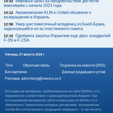
Мировые цены на продовольствие достигли
14:32
максимума с начала 2023 года
Авиакомпании KLM и United объявили о
14:12
возвращении в Израиль
Умер шестимесячный младенец из Бней-Брака,
12:58
задохнувшийся из-за пластикового пакета
Одобрена закупка Израилем еще двух эскадрилий
12:10
F-35I и F-15IA
Пятница, 07 августа 2026 г.
Теги
Обратная связь
Подписка на новости (RSS)
Без картинок
Данные редакции и устав
Реклама:
advertising@newsru.co.il
Все права на материалы, опубликованные на сайте NEWSru.co.il ,
охраняются в соответствии с законодательством Израиля. При
использовании материалов сайта гиперссылка на NEWSru.co.il
обязательна. Перепечатка интервью, репортажей, эксклюзивных
статей без согласования с редакцией запрещена – в том числе в