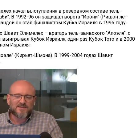
мелех начал выступления в резервном составе тель-
би". В 1992-96 он защищал ворота "Ирони" (Ришон ле-
мандой он стал финалистом Кубка Израиля в 1996 году.
х Шавит Элимелех – вратарь тель-авивского "Апоэля", с
выигрывал Кубок Израиля, один раз Кубок Тото и в 2000
оном Израиля.
поэле" (Кирьят-Шмона). В 1999-2004 годах Шавит
.