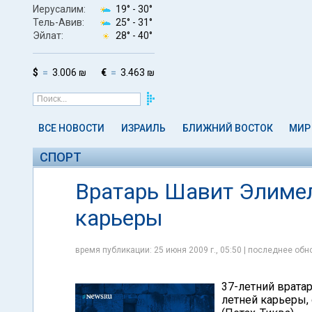
Иерусалим:
19° -
30°
Тель-Авив:
25° -
31°
Эйлат:
28° -
40°
$
3.006 ₪
€
3.463 ₪
ВСЕ НОВОСТИ
ИЗРАИЛЬ
БЛИЖНИЙ ВОСТОК
МИР
СПОРТ
Вратарь Шавит Элимел
карьеры
время публикации: 25 июня 2009 г., 05:50 | последнее обно
37-летний врата
летней карьеры,