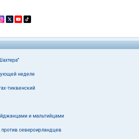
Шахтера"
едующей неделе
тах-тиквенский
байджанцами и мальтийцами
ей против североирландцев