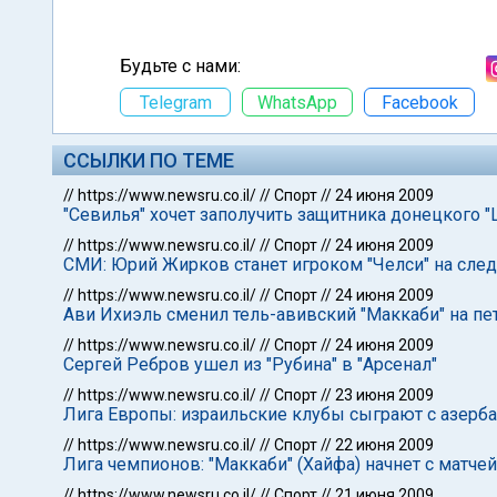
Будьте с нами:
Telegram
WhatsApp
Facebook
ССЫЛКИ ПО ТЕМЕ
//
https://www.newsru.co.il/
//
Спорт
//
24 июня 2009
"Севилья" хочет заполучить защитника донецкого "
//
https://www.newsru.co.il/
//
Спорт
//
24 июня 2009
СМИ: Юрий Жирков станет игроком "Челси" на сл
//
https://www.newsru.co.il/
//
Спорт
//
24 июня 2009
Ави Ихиэль сменил тель-авивский "Маккаби" на пе
//
https://www.newsru.co.il/
//
Спорт
//
24 июня 2009
Сергей Ребров ушел из "Рубина" в "Арсенал"
//
https://www.newsru.co.il/
//
Спорт
//
23 июня 2009
Лига Европы: израильские клубы сыграют с азер
//
https://www.newsru.co.il/
//
Спорт
//
22 июня 2009
Лига чемпионов: "Маккаби" (Хайфа) начнет с матч
//
https://www.newsru.co.il/
//
Спорт
//
21 июня 2009