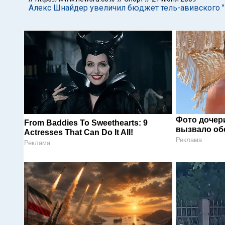
Алекс Шнайдер увеличил бюджет тель-авивского 
Фото дочер
From Baddies To Sweethearts: 9
вызвало об
Actresses That Can Do It All!
Реклама
Реклама