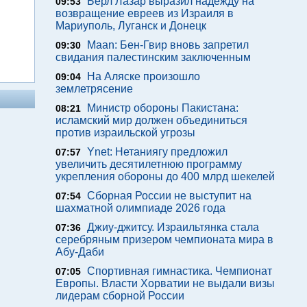
Берл Лазар выразил надежду на
09:53
возвращение евреев из Израиля в
Мариуполь, Луганск и Донецк
Maan: Бен-Гвир вновь запретил
09:30
свидания палестинским заключенным
На Аляске произошло
09:04
землетрясение
Министр обороны Пакистана:
08:21
исламский мир должен объединиться
против израильской угрозы
Ynet: Нетаниягу предложил
07:57
увеличить десятилетнюю программу
укрепления обороны до 400 млрд шекелей
Сборная России не выступит на
07:54
шахматной олимпиаде 2026 года
Джиу-джитсу. Израильтянка стала
07:36
серебряным призером чемпионата мира в
Абу-Даби
Спортивная гимнастика. Чемпионат
07:05
Европы. Власти Хорватии не выдали визы
лидерам сборной России