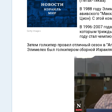
(Петах-Тиква).
В 1988 году Эли
авивского "Макка
Цион). С этой ко
В 1996-2007 года
которым трижды 
Getty Images
году стал чемпи
Затем голкипер провел отличный сезон в "А
Элимелех был голкипером сборной Израиля