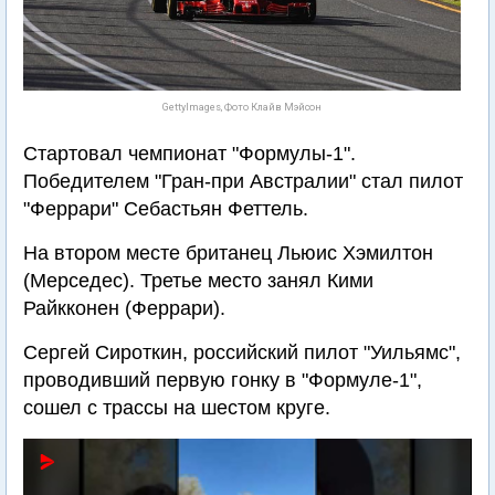
GettyImages, Фото Клайв Мэйсон
Стартовал чемпионат "Формулы-1".
Победителем "Гран-при Австралии" стал пилот
"Феррари" Себастьян Феттель.
На втором месте британец Льюис Хэмилтон
(Мерседес). Третье место занял Кими
Райкконен (Феррари).
Сергей Сироткин, российский пилот "Уильямс",
проводивший первую гонку в "Формуле-1",
сошел с трассы на шестом круге.