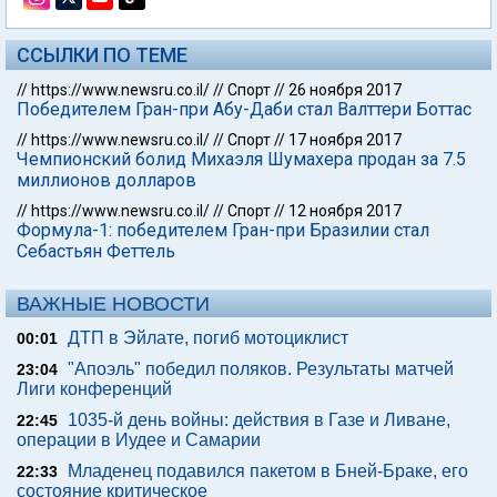
ССЫЛКИ ПО ТЕМЕ
//
https://www.newsru.co.il/
//
Спорт
//
26 ноября 2017
Победителем Гран-при Абу-Даби стал Валттери Боттас
//
https://www.newsru.co.il/
//
Спорт
//
17 ноября 2017
Чемпионский болид Михаэля Шумахера продан за 7.5
миллионов долларов
//
https://www.newsru.co.il/
//
Спорт
//
12 ноября 2017
Формула-1: победителем Гран-при Бразилии стал
Себастьян Феттель
ВАЖНЫЕ НОВОСТИ
ДТП в Эйлате, погиб мотоциклист
00:01
"Апоэль" победил поляков. Результаты матчей
23:04
Лиги конференций
1035-й день войны: действия в Газе и Ливане,
22:45
операции в Иудее и Самарии
Младенец подавился пакетом в Бней-Браке, его
22:33
состояние критическое