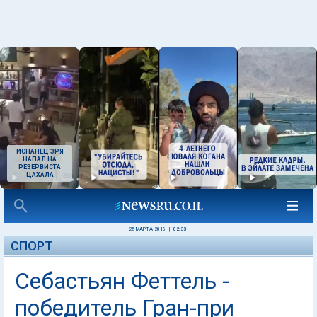
ИСПАНЕЦ ЗРЯ
НАПАЛ НА
РЕЗЕРВИСТА
ЦАХАЛА
25 МАРТА 2018
|
02:33
СПОРТ
Себастьян Феттель -
победитель Гран-при