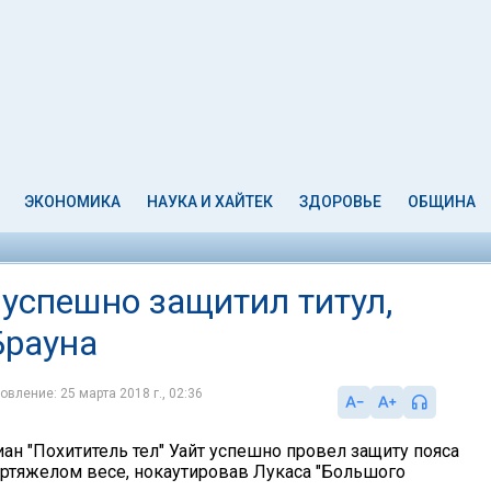
ЭКОНОМИКА
НАУКА И ХАЙТЕК
ЗДОРОВЬЕ
ОБЩИНА
" успешно защитил титул,
Брауна
овление: 25 марта 2018 г., 02:36
ан "Похититель тел" Уайт успешно провел защиту пояса
пертяжелом весе, нокаутировав Лукаса "Большого