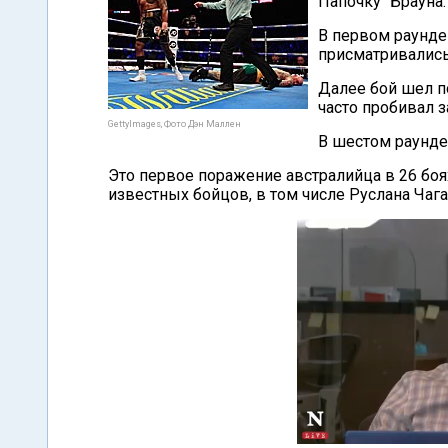
Папочку" Брауна.
В первом раунде
присматривались 
Далее бой шел п
часто пробивал з
GettyImages, Фото Дэн Маллен
В шестом раунде
Это первое поражение австралийца в 26 бо
известных бойцов, в том числе Руслана Чага