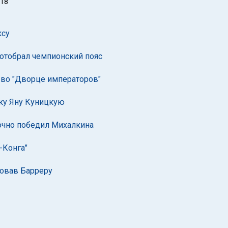
018
ксу
 отобрал чемпионский пояс
 во "Дворце императоров"
тку Яну Куницкую
очно победил Михалкина
-Конга"
ровав Барреру