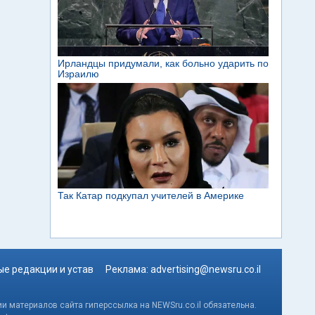
е редакции и устав
Реклама:
advertising@newsru.co.il
и материалов сайта гиперссылка на NEWSru.co.il обязательна.