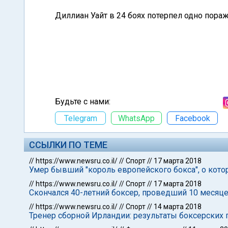
Диллиан Уайт в 24 боях потерпел одно пора
Будьте с нами:
Telegram
WhatsApp
Facebook
ССЫЛКИ ПО ТЕМЕ
//
https://www.newsru.co.il/
//
Спорт
//
17 марта 2018
Умер бывший "король европейского бокса", о кото
//
https://www.newsru.co.il/
//
Спорт
//
17 марта 2018
Скончался 40-летний боксер, проведший 10 месяце
//
https://www.newsru.co.il/
//
Спорт
//
14 марта 2018
Тренер сборной Ирландии: результаты боксерских