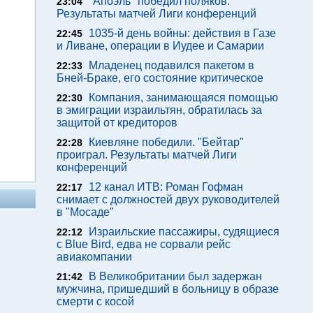
"Апоэль" победил поляков.
23:04
Результаты матчей Лиги конференций
1035-й день войны: действия в Газе
22:45
и Ливане, операции в Иудее и Самарии
Младенец подавился пакетом в
22:33
Бней-Браке, его состояние критическое
Компания, занимающаяся помощью
22:30
в эмиграции израильтян, обратилась за
защитой от кредиторов
Киевляне победили. "Бейтар"
22:28
проиграл. Результаты матчей Лиги
конференций
12 канал ИТВ: Роман Гофман
22:17
снимает с должностей двух руководителей
в "Мосаде"
Израильские пассажиры, судящиеся
22:12
с Blue Bird, едва не сорвали рейс
авиакомпании
В Великобритании был задержан
21:42
мужчина, пришедший в больницу в образе
смерти с косой