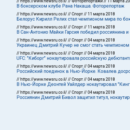
//
https://www.newsru.co.il/
//
Фоторепортажи
//
11 марта 2
В боксерском клубе Рана Накаша. Фоторепортаж
//
https://www.newsru.co.il/
//
Спорт
//
11 марта 2018
Белорус Кирилл Релих стал чемпионом мира по бо
//
https://www.newsru.co.il/
//
Спорт
//
11 марта 2018
В Сан-Антонио Майки Гарсия победил россиянина и
//
https://www.newsru.co.il/
//
Спорт
//
04 марта 2018
Украинец Дмитрий Кучер не смог стать чемпионом
//
https://www.newsru.co.il/
//
Спорт
//
04 марта 2018
UFC: "Киборг" нокаутировала российскую дебютан
//
https://www.newsru.co.il/
//
Спорт
//
04 марта 2018
Российский поединок в Нью-Йорке. Ковалев доср
//
https://www.newsru.co.il/
//
Спорт
//
04 марта 2018
В Нью-Йорке Деонтей Уайлдер нокаутировал "Кинг
//
https://www.newsru.co.il/
//
Спорт
//
04 марта 2018
Россиянин Дмитрий Бивол защитил титул, нокаути