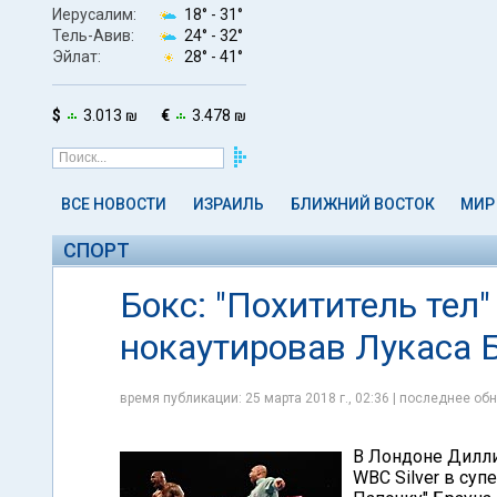
Иерусалим:
18° -
31°
Тель-Авив:
24° -
32°
Эйлат:
28° -
41°
$
3.013 ₪
€
3.478 ₪
ВСЕ НОВОСТИ
ИЗРАИЛЬ
БЛИЖНИЙ ВОСТОК
МИР
СПОРТ
Бокс: "Похититель тел
нокаутировав Лукаса 
время публикации: 25 марта 2018 г., 02:36 | последнее обн
В Лондоне Дилли
WBC Silver в су