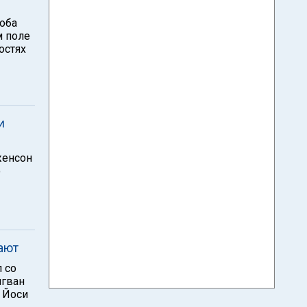
 оба
м поле
гостях
и
женсон
о
ают
л со
нгван
 Йоси