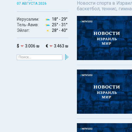
Новости спорта в Израил
07 АВГУСТА 2026
баскетбол, теннис, гимн
Иерусалим:
18° -
29°
Тель-Авив:
25° -
31°
Эйлат:
28° -
40°
$
3.006 ₪
€
3.463 ₪