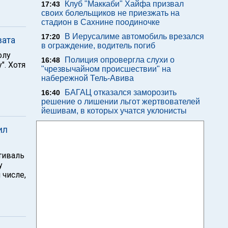
Клуб "Маккаби" Хайфа призвал
17:43
своих болельщиков не приезжать на
стадион в Сахнине поодиночке
В Иерусалиме автомобиль врезался
17:20
вата
в ограждение, водитель погиб
олу
Полиция опровергла слухи о
16:48
". Хотя
"чрезвычайном происшествии" на
набережной Тель-Авива
БАГАЦ отказался заморозить
16:40
решение о лишении льгот жертвователей
йешивам, в которых учатся уклонисты
ил
тиваль
у
 числе,