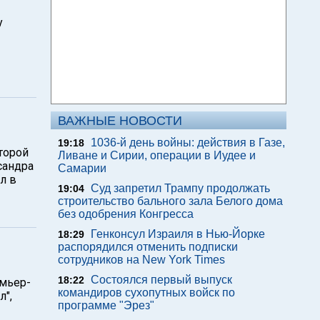
у
ВАЖНЫЕ НОВОСТИ
1036-й день войны: действия в Газе,
19:18
торой
Ливане и Сирии, операции в Иудее и
сандра
Самарии
л в
Суд запретил Трампу продолжать
19:04
строительство бального зала Белого дома
без одобрения Конгресса
Генконсул Израиля в Нью-Йорке
18:29
распорядился отменить подписки
сотрудников на New York Times
Состоялся первый выпуск
18:22
емьер-
командиров сухопутных войск по
л",
программе "Эрез"