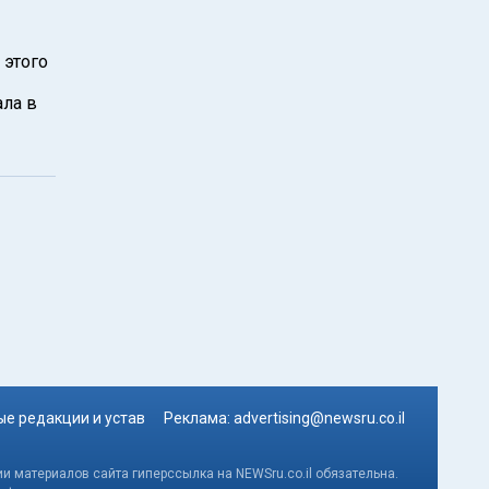
 этого
ла в
е редакции и устав
Реклама:
advertising@newsru.co.il
и материалов сайта гиперссылка на NEWSru.co.il обязательна.