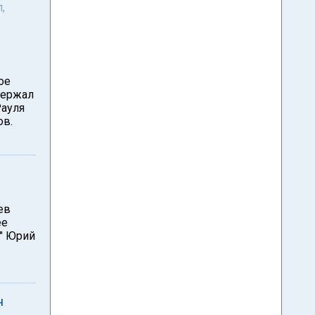
,
ое
держал
Рауля
ов.
ев
ее
о" Юрий
н