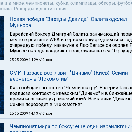
е и в мире, чемпионаты, кубки, олимпиады, обзоры, футбол
астика. Рекорды и достижения
Новая победа "Звезды Давида": Салита одолел
Муньоса
Еврейский боксер Дмитрий Салита, занимающий перв
место в рейтинге WBA в первом полусреднем весе, о
очередную победу: накануне в Лас-Вегасе он одолел 
Муньоса в ходе поединка, продолжавшегося 10 раунд
25.05.2009 14:29
// Спорт
СМИ: Газзаев возглавит "Динамо" (Киев), Семин
вернется в "Локомотив"
Как сообщает агентство "Чемпионат.ру", Валерий Газза
подписал контракт с киевским "Динамо" и в ближайш
время возглавит украинский клуб. Наставник "Динам
Семин переходит в "Локомотив".
25.05.2009 14:13
// Спорт
Чемпионат мира по боксу: еще один израильтяни