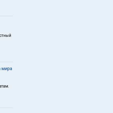
естный
а мира
там.