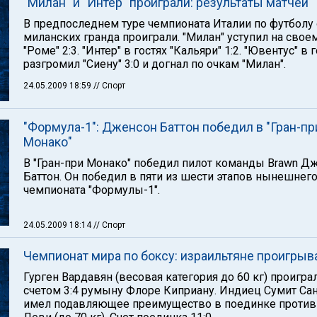
"Милан" и "Интер" проиграли: результаты матчей
В предпоследнем туре чемпионата Италии по футболу
миланских гранда проиграли. "Милан" уступил на свое
"Роме" 2:3. "Интер" в гостях "Кальяри" 1:2. "Ювентус" в 
разгромил "Сиену" 3:0 и догнал по очкам "Милан".
24.05.2009 18:59
// Спорт
"Формула-1": Дженсон Баттон победил в "Гран-пр
Монако"
В "Гран-при Монако" победил пилот команды Brawn Д
Баттон. Он победил в пяти из шести этапов нынешнег
чемпионата "Формулы-1".
24.05.2009 18:14
// Спорт
Чемпионат мира по боксу: израильтяне проигрыв
Гурген Вардавян (весовая категория до 60 кг) проигра
счетом 3:4 румыну Флоре Киприану. Индиец Сумит Са
имел подавляющее преимущество в поединке против