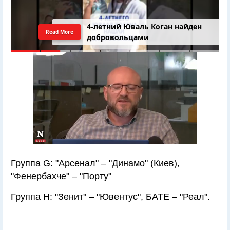
4-летний Юваль Коган найден
Read More
добровольцами
Группа G: "Арсенал" – "Динамо" (Киев),
"Фенербахче" – "Порту"
Группа H: "Зенит" – "Ювентус", БАТЕ – "Реал".