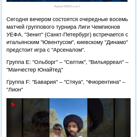
Архив NEWSru.co.il
Сегодня вечером состоятся очередные восемь
матчей группового турнира Лиги Чемпионов
УЕФА. "Зенит" (Санкт-Петербург) встречается с
итальянским "Ювентусом", киевскому "Динамо"
предстоит игра с "Арсеналом".
Группа Е: "Ольборг" – "Селтик", "Вильярреал" –
"Манчестер Юнайтед"
Группа F: "Бавария" – "Стяуа", "Фиорентина" –
"Лион"