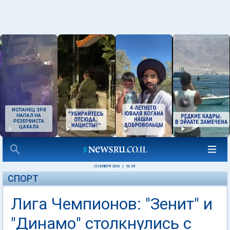
ИСПАНЕЦ ЗРЯ
НАПАЛ НА
РЕЗЕРВИСТА
ЦАХАЛА
25 НОЯБРЯ 2008
|
10:29
СПОРТ
Лига Чемпионов: "Зенит" и
"Динамо" столкнулись с