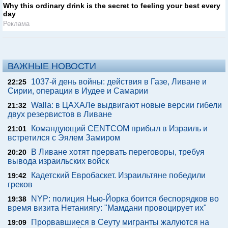
Why this ordinary drink is the secret to feeling your best every
day
Реклама
ВАЖНЫЕ НОВОСТИ
1037-й день войны: действия в Газе, Ливане и
22:25
Сирии, операции в Иудее и Самарии
Walla: в ЦАХАЛе выдвигают новые версии гибели
21:32
двух резервистов в Ливане
Командующий CENTCOM прибыл в Израиль и
21:01
встретился с Эялем Замиром
В Ливане хотят прервать переговоры, требуя
20:20
вывода израильских войск
Кадетский Евробаскет. Израильтяне победили
19:42
греков
NYP: полиция Нью-Йорка боится беспорядков во
19:38
время визита Нетаниягу: "Мамдани провоцирует их"
Прорвавшиеся в Сеуту мигранты жалуются на
19:09