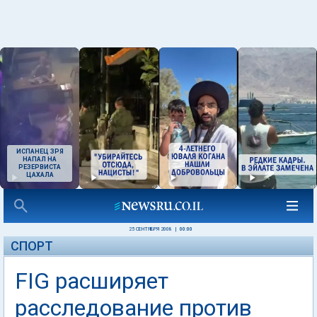
ИСПАНЕЦ ЗРЯ
НАПАЛ НА
РЕЗЕРВИСТА
ЦАХАЛА
25 СЕНТЯБРЯ 2008
|
00:00
СПОРТ
FIG расширяет
расследование против