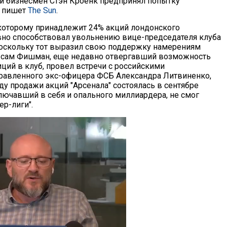
й бизнесмен Стэн Кроенк предпринял попытку
, пишет
The Sun
.
оторому принадлежит 24% акций лондонского
авно способствовал увольнению вице-председателя клуба
оскольку тот выразил свою поддержку намерениям
 сам Фишман, еще недавно отвергавший возможность
ций в клуб, провел встречи с российскими
травленного экс-офицера ФСБ Александра Литвиненко,
ду продажи акций "Арсенала" состоялась в сентябре
лючавший в себя и опального миллиардера, не смог
ер-лиги".