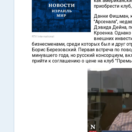
как американски
приобрести клуб
Данни Фишман, к
"Арсенала", нед
Дэвида Дейна, п
Кроенка. Однако
RTV International
внешних инвести
бизнесменами, среди которых был и друг о
Борис Березовский. Первая встреча по пово
минувшего года, но русский консорциум, вк
прийти к соглашению о цене на клуб "Премь