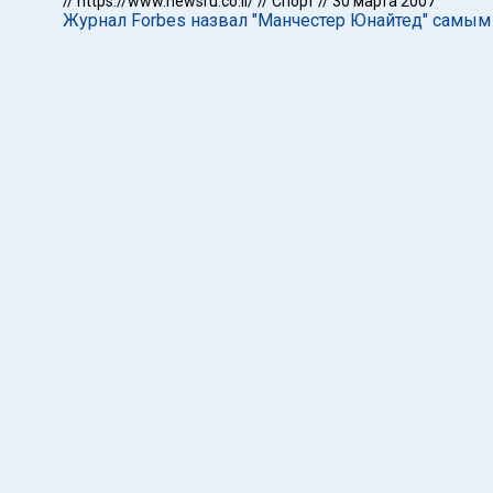
//
https://www.newsru.co.il/
//
Спорт
//
30 марта 2007
Журнал Forbes назвал "Манчестер Юнайтед" самым