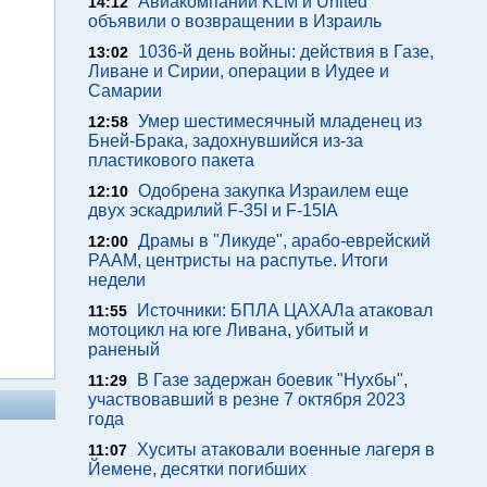
Авиакомпании KLM и United
14:12
объявили о возвращении в Израиль
1036-й день войны: действия в Газе,
13:02
Ливане и Сирии, операции в Иудее и
Самарии
Умер шестимесячный младенец из
12:58
Бней-Брака, задохнувшийся из-за
пластикового пакета
Одобрена закупка Израилем еще
12:10
двух эскадрилий F-35I и F-15IA
Драмы в "Ликуде", арабо-еврейский
12:00
РААМ, центристы на распутье. Итоги
недели
Источники: БПЛА ЦАХАЛа атаковал
11:55
мотоцикл на юге Ливана, убитый и
раненый
В Газе задержан боевик "Нухбы",
11:29
участвовавший в резне 7 октября 2023
года
Хуситы атаковали военные лагеря в
11:07
Йемене, десятки погибших