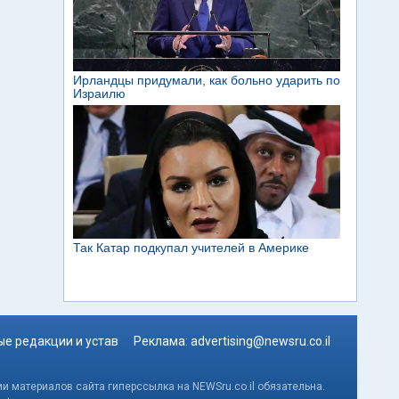
е редакции и устав
Реклама:
advertising@newsru.co.il
и материалов сайта гиперссылка на NEWSru.co.il обязательна.