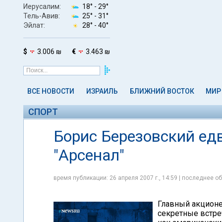
Иерусалим:
18° -
29°
Тель-Авив:
25° -
31°
Эйлат:
28° -
40°
$
3.006 ₪
€
3.463 ₪
ВСЕ НОВОСТИ
ИЗРАИЛЬ
БЛИЖНИЙ ВОСТОК
МИР
СПОРТ
Борис Березовский едв
"Арсенал"
время публикации: 26 апреля 2007 г., 14:59 | последнее об
Главный акционе
секретные встре