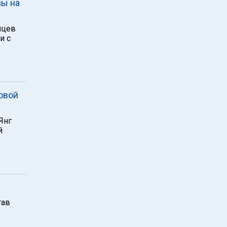
ны на
нцев
и с
овой
Янг
й
тав