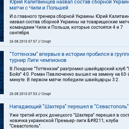
Юрий Калитвинцев назвал состав сборной Украи
матчи с Чили и Польшей
И.о.главного тренера сборной Украины Юрий Калитви
назвал состав сборной Украины на товарищеские матч
командами Чили и Польши, которые состоятся 4 и 7
сентября.
26.08.2010 07:57
// Спорт
"Тоттенхэм" впервые в истории пробился в групп
турнир Лиги чемпионов
В Лондоне "Тоттенхэм" разгромил швейцарский клуб "
Бойз" 4:0. Роман Павлюченко вышел на замену на 63-
минуте. В первом матче победили швейцарцы 3:2.
26.08.2010 07:53
// Спорт
Нападающий "Шахтера" перешел в "Севастополь"
Уже третий игрок донецкого "Шахтера" перешел в сос
новичка украинской Премьер-лиги &#8211; клуба
"Севастополь".