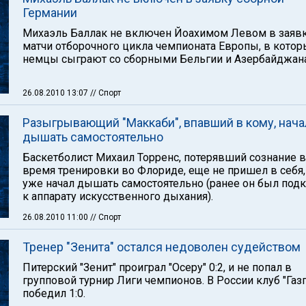
Германии
Михаэль Баллак не включен Йоахимом Левом в заявк
матчи отборочного цикла чемпионата Европы, в котор
немцы сыграют со сборными Бельгии и Азербайджана
26.08.2010 13:07
// Спорт
Разыгрывающий "Маккаби", впавший в кому, нача
дышать самостоятельно
Баскетболист Михаил Торренс, потерявший сознание 
время тренировки во Флориде, еще не пришел в себя,
уже начал дышать самостоятельно (ранее он был под
к аппарату искусственного дыхания).
26.08.2010 11:00
// Спорт
Тренер "Зенита" остался недоволен судейством
Питерский "Зенит" проиграл "Осеру" 0:2, и не попал в
групповой турнир Лиги чемпионов. В России клуб "Газ
победил 1:0.