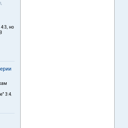
,
4:3, но
В
серии
кам
" 3:4.