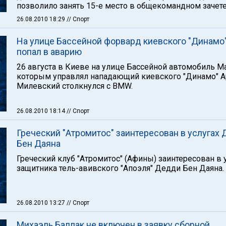
позволило занять 15-е место в общекомандном зачете
26.08.2010 18:29
// Спорт
На улице Бассейной форвард киевского "Динамо
попал в аварию
26 августа в Киеве на улице Бассейной автомобиль Maz
которым управлял нападающий киевского "Динамо" А
Милевский столкнулся с BMW.
26.08.2010 18:14
// Спорт
Греческий "Атромитос" заинтересован в услугах
Бен Даяна
Греческий клуб "Атромитос" (Афины) заинтересован в 
защитника тель-авивского "Апоэля" Дедди Бен Даяна.
26.08.2010 13:27
// Спорт
Михаэль Баллак не включен в заявку сборной