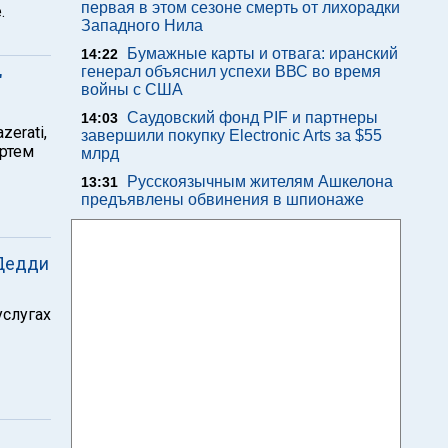
первая в этом сезоне смерть от лихорадки
.
Западного Нила
Бумажные карты и отвага: иранский
14:22
генерал объяснил успехи ВВС во время
"
войны с США
Саудовский фонд PIF и партнеры
14:03
erati,
завершили покупку Electronic Arts за $55
ртем
млрд
Русскоязычным жителям Ашкелона
13:31
предъявлены обвинения в шпионаже
 Дедди
услугах