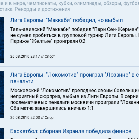
е и в мире, чемпионаты, кубки, олимпиады, обзоры, футбол
астика. Рекорды и достижения
Лига Европы: "Маккаби" победил, но выбыл
Тель-авивский "Маккаби" победил "Пари Сен-Жермен" 
не сумел пробиться в групповой турнир Лиги Европы. 
Париже "Желтые" проиграли 0:2.
26.08.2010 23:17
// Спорт
Лига Европы: "Локомотив" проиграл "Лозанне" в 
пенальти
Московский "Локомотив" преподнес своим болельщи
неприятный сюрприз, выбыв из Лиги Европы. В серии
послематчевых пенальти москвичи проиграли "Лозанне
Оба матча завершились вничью 1:1.
26.08.2010 22:03
// Спорт
Баскетбол: сборная Израиля победила финнов