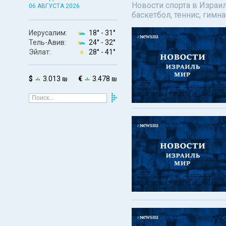
Новости спорта в Израил
06 АВГУСТА 2026
баскетбол, теннис, гимн
Иерусалим:
18° -
31°
Тель-Авив:
24° -
32°
Эйлат:
28° -
41°
$
3.013 ₪
€
3.478 ₪