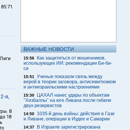
85:71.
ВАЖНЫЕ НОВОСТИ
Как защититься от мошенников,
 Лиги
15:56
использующих ИИ: рекомендации Би-би-
си
Ученые показали связь между
15:51
верой в теории заговора, антисемитизмом
и антиизраильскими настроениями
ЦАХАЛ нанес удары по объектам
15:30
2-я,
"Хизбаллы" на юге Ливана после гибели
двух резервистов
ры. В
1035-й день войны: действия в Газе
14:50
 до 18
и Ливане, операции в Иудее и Самарии
нь
В Израиле зарегистрирована
14:37
то