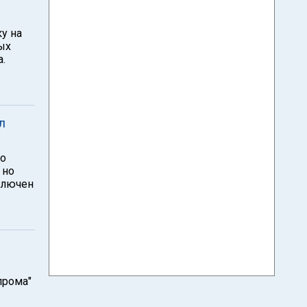
у на
ых
.
л
во
 но
ключен
прома"