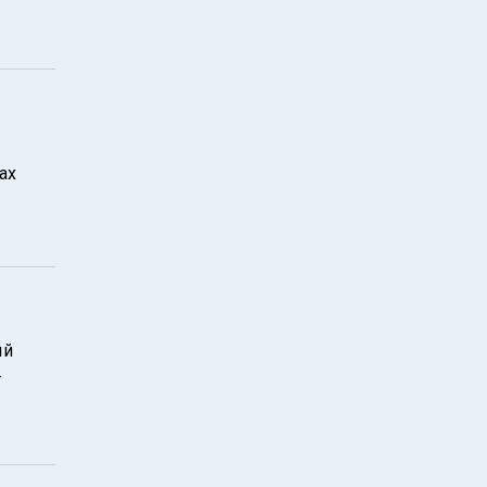
ах
ый
.