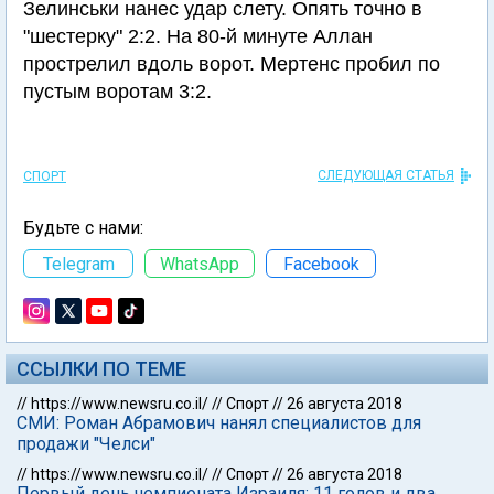
Зелинськи нанес удар слету. Опять точно в
"шестерку" 2:2. На 80-й минуте Аллан
прострелил вдоль ворот. Мертенс пробил по
пустым воротам 3:2.
СЛЕДУЮЩАЯ СТАТЬЯ
СПОРТ
Будьте с нами:
Telegram
WhatsApp
Facebook
ССЫЛКИ ПО ТЕМЕ
//
https://www.newsru.co.il/
//
Спорт
//
26 августа 2018
СМИ: Роман Абрамович нанял специалистов для
продажи "Челси"
//
https://www.newsru.co.il/
//
Спорт
//
26 августа 2018
Первый день чемпионата Израиля: 11 голов и два