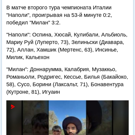
В матче второго тура чемпионата Италии
"Наполи", проигрывая на 53-й минуте 0:2,
победил "Милан" 3:2.
"Наполи": Оспина, Хюсай, Кулибали, Альбиоль,
Мариу Руй (Луперто, 73), Зелиньски (Диавара,
72), Аллан, Хамшик (Мертенс, 63), Инсинье,
Милик, Кальехон
"Милан": Доннарумма, Калабрия, Музаккьо,
Романьоли, Родригес, Кессье, Билья (Бакайоко,
58), Сусо, Борини (Лаксальт, 71), Бонавентура
(Кутроне, 81), Игуаин