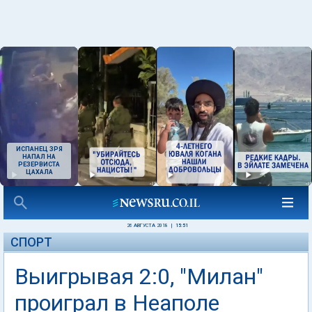
ИСПАНЕЦ ЗРЯ
НАПАЛ НА
РЕЗЕРВИСТА
ЦАХАЛА
26 АВГУСТА 2018
|
15:51
СПОРТ
Выигрывая 2:0, "Милан"
проиграл в Неаполе