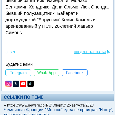
бывший защитник "Байера" и "Монако"
Бенжамин Хендрикс, Дани Ольмо, Люк Опенда,
бывший полузащитник "Байера" и
дортмундской "Боруссии" Кевин Кампль и
арендованный у ПСЖ 20-летний Хавьер
Симонс.
СЛЕДУЮЩАЯ СТАТЬЯ
СПОРТ
Будьте с нами:
Telegram
WhatsApp
Facebook
ССЫЛКИ ПО ТЕМЕ
//
https://www.newsru.co.il/
//
Спорт
//
26 августа 2023
Чемпионат Франции. "Монако" едва не проиграл "Нанту",
но сохранил лидерство