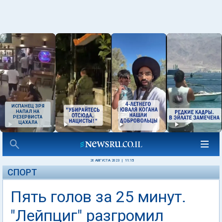
ИСПАНЕЦ ЗРЯ
НАПАЛ НА
РЕЗЕРВИСТА
ЦАХАЛА
26 АВГУСТА 2023
|
11:15
СПОРТ
Пять голов за 25 минут.
"Лейпциг" разгромил