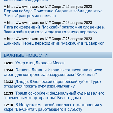
//
https://www.newsru.co.il/
//
Спорт
//
26 августа 2023
Первая победа Почеттнно. Стерлинг забил два мяча.
"Челси" разгромил новичка
//
https://www.newsru.co.il/
//
Спорт
//
25 августа 2023
Лига конференций. "Маккаби" разгромил словенцев.
Заави забил три гола и сделал голевую передачу
//
https://www.newsru.co.il/
//
Спорт
//
25 августа 2023
Даниэль Перец переходит из "Маккаби" в "Баварию"
ВАЖНЫЕ НОВОСТИ
Умер отец Лионеля Месси
14:01
Reuters: Ливан и Израиль согласовали список
13:44
стран для контроля за разоружением "Хизбаллы"
Дзюдо. Юношеский европейский кубок. Турок
13:33
отказался пожать руку израильтянину
Трамп оскорблен: федеральный суд назвал его
12:33
"временным квартирантом" Белого дома
В Иерусалиме возобновились столкновения у
12:10
кафе "Бе-Симта", работающего в субботу