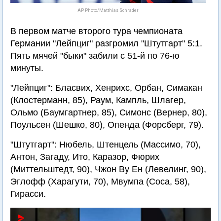
AP Photo/Matthias Schrader
В первом матче второго тура чемпионата
Германии "Лейпциг" разгромил "Штутгарт" 5:1.
Пять мячей "быки" забили с 51-й по 76-ю
минуты.
"Лейпциг": Бласвих, Хенрихс, Орбан, Симакан
(Клостерманн, 85), Раум, Кампль, Шлагер,
Ольмо (Баумгартнер, 85), Симонс (Вернер, 80),
Поульсен (Шешко, 80), Опенда (Форсберг, 79).
"Штутгарт": Нюбель, Штенцель (Массимо, 70),
Антон, Загаду, Ито, Каразор, Фюрих
(Миттельштедт, 90), Чжон Ву Ен (Левелинг, 90),
Эглофф (Харагути, 70), Мвумпа (Соса, 58),
Гирасси.