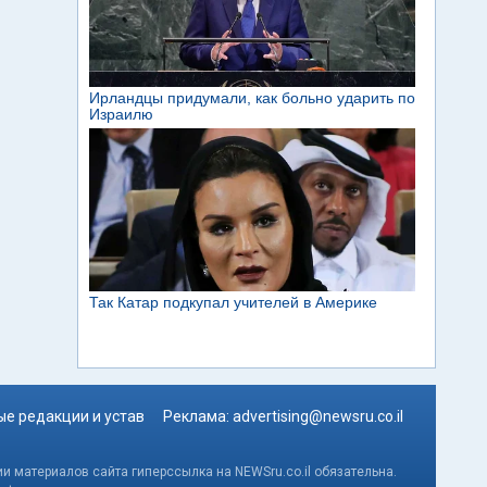
е редакции и устав
Реклама:
advertising@newsru.co.il
и материалов сайта гиперссылка на NEWSru.co.il обязательна.