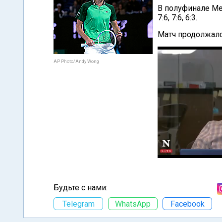
В полуфинале Мед
7:6, 7:6, 6:3.
Матч продолжалс
AP Photo/Andy Wong
Будьте с нами:
Telegram
WhatsApp
Facebook