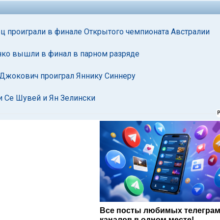
ец проиграли в финале Открытого чемпионата Австралии
нко вышли в финал в парном разряде
 Джокович проиграл Яннику Синнеру
и Се Шувей и Ян Зелински
Все посты любимых телегра
каналов в одном месте!