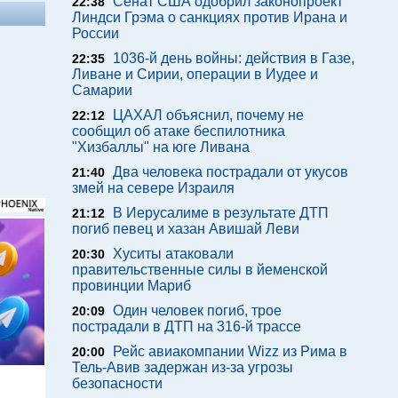
Сенат США одобрил законопроект
22:38
Линдси Грэма о санкциях против Ирана и
России
1036-й день войны: действия в Газе,
22:35
Ливане и Сирии, операции в Иудее и
Самарии
ЦАХАЛ объяснил, почему не
22:12
сообщил об атаке беспилотника
"Хизбаллы" на юге Ливана
Два человека пострадали от укусов
21:40
змей на севере Израиля
В Иерусалиме в результате ДТП
21:12
погиб певец и хазан Авишай Леви
Хуситы атаковали
20:30
правительственные силы в йеменской
провинции Мариб
Один человек погиб, трое
20:09
пострадали в ДТП на 316-й трассе
Рейс авиакомпании Wizz из Рима в
20:00
Тель-Авив задержан из-за угрозы
м
безопасности