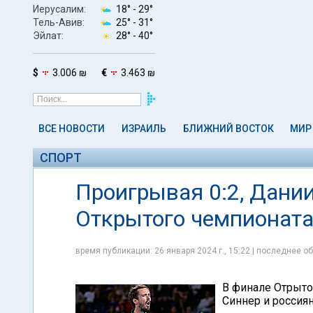
Иерусалим:
18° -
29°
Тель-Авив:
25° -
31°
Эйлат:
28° -
40°
$
3.006 ₪
€
3.463 ₪
ВСЕ НОВОСТИ
ИЗРАИЛЬ
БЛИЖНИЙ ВОСТОК
МИР
СПОРТ
Проигрывая 0:2, Дани
Открытого чемпионата
время публикации: 26 января 2024 г., 15:22 | последнее об
В финале Отрыто
Синнер и россия