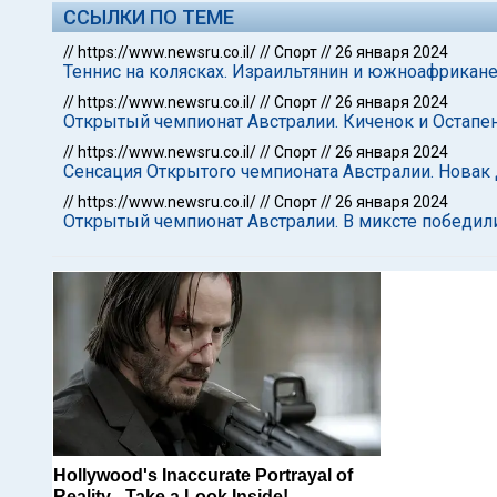
ССЫЛКИ ПО ТЕМЕ
//
https://www.newsru.co.il/
//
Спорт
//
26 января 2024
Теннис на колясках. Израильтянин и южноафрикан
//
https://www.newsru.co.il/
//
Спорт
//
26 января 2024
Открытый чемпионат Австралии. Киченок и Остапе
//
https://www.newsru.co.il/
//
Спорт
//
26 января 2024
Сенсация Открытого чемпионата Австралии. Новак
//
https://www.newsru.co.il/
//
Спорт
//
26 января 2024
Открытый чемпионат Австралии. В миксте победил
Hollywood's Inaccurate Portrayal of
Reality - Take a Look Inside!