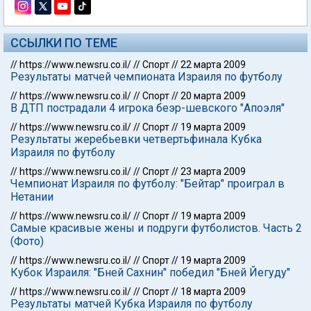
ССЫЛКИ ПО ТЕМЕ
//
https://www.newsru.co.il/
//
Спорт
//
22 марта 2009
Результаты матчей чемпионата Израиля по футболу
//
https://www.newsru.co.il/
//
Спорт
//
20 марта 2009
В ДТП пострадали 4 игрока беэр-шевского "Апоэля"
//
https://www.newsru.co.il/
//
Спорт
//
19 марта 2009
Результаты жеребьевки четвертьфинала Кубка
Израиля по футболу
//
https://www.newsru.co.il/
//
Спорт
//
23 марта 2009
Чемпионат Израиля по футболу: "Бейтар" проиграл в
Нетании
//
https://www.newsru.co.il/
//
Спорт
//
19 марта 2009
Самые красивые жены и подруги футболистов. Часть 2
(Фото)
//
https://www.newsru.co.il/
//
Спорт
//
19 марта 2009
Кубок Израиля: "Бней Сахнин" победил "Бней Йегуду"
//
https://www.newsru.co.il/
//
Спорт
//
18 марта 2009
Результаты матчей Кубка Израиля по футболу