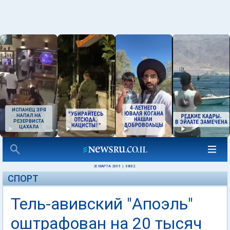
ИСПАНЕЦ ЗРЯ
НАПАЛ НА
РЕЗЕРВИСТА
ЦАХАЛА
26 МАРТА 2009
|
08:02
СПОРТ
Тель-авивский "Апоэль"
оштрафован на 20 тысяч