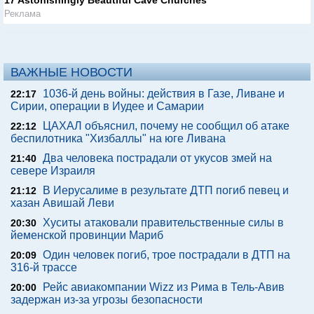
17 Astonishingly Beautiful Cave Churches
Реклама
ВАЖНЫЕ НОВОСТИ
1036-й день войны: действия в Газе, Ливане и
22:17
Сирии, операции в Иудее и Самарии
ЦАХАЛ объяснил, почему не сообщил об атаке
22:12
беспилотника "Хизбаллы" на юге Ливана
Два человека пострадали от укусов змей на
21:40
севере Израиля
В Иерусалиме в результате ДТП погиб певец и
21:12
хазан Авишай Леви
Хуситы атаковали правительственные силы в
20:30
йеменской провинции Мариб
Один человек погиб, трое пострадали в ДТП на
20:09
316-й трассе
Рейс авиакомпании Wizz из Рима в Тель-Авив
20:00
задержан из-за угрозы безопасности