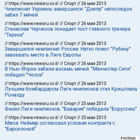
//
https://www.newsru.co.il/
//
Спорт
//
26 мая 2013
Чемпионат Украины завершился. "Днепр" напоследок
забил 7 мячей
//
https://www.newsru.co.il/
//
Спорт
//
26 мая 2013
Станислав Черчесов покидает пост главного тренера
"Терека"
//
https://www.newsru.co.il/
//
Спорт
//
26 мая 2013
Завершился чемпионат России. Натхо помог "Рубину"
завоевать место в Лиге Европы
//
https://www.newsru.co.il/
//
Спорт
//
26 мая 2013
В Нью-Йорке забили восемь мячей. "Манчестер Сити"
победил "Челси"
//
https://www.newsru.co.il/
//
Спорт
//
26 мая 2013
Лучшим бомбардиром Лиги чемпионов стал Криштиану
Роналду
//
https://www.newsru.co.il/
//
Спорт
//
25 мая 2013
Финал Лиги чемпионов: "Бавария" победила "Боруссию"
//
https://www.newsru.co.il/
//
Спорт
//
25 мая 2013
Marca: Неймар согласовал условия контракта с
"Барселоной"