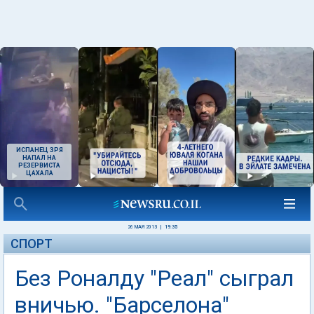
ИСПАНЕЦ ЗРЯ
НАПАЛ НА
РЕЗЕРВИСТА
ЦАХАЛА
26 МАЯ 2013
|
19:35
СПОРТ
Без Роналду "Реал" сыграл
вничью. "Барселона"