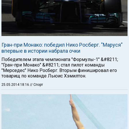
Гран-при Монако: победил Нико Росберг. "Маруся"
впервые в истории набрала очки
Победителем этапа чемпионата "Формулы-1" &#8211;
"Гран-при Монако" &#8211; стал пилот команды
"Мерседес" Нико Росберг. Вторым финишировал его
товарищ по команде Льюис Хэмилтон.
25.05.2014 18:16
// Спорт