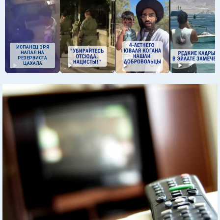
ИСПАНЕЦ ЗРЯ
НАПАЛ НА
РЕЗЕРВИСТА
ЦАХАЛА