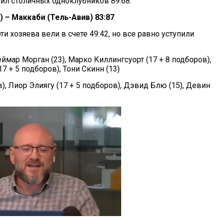
мил столичных одноклубников 89:68.
 – Маккаби (Тель-Авив) 83:87
ти хозяева вели в счете 49:42, но все равно уступили
ймар Морган (23), Марко Киллингсуорт (17 + 8 подборов),
7 + 5 подборов), Тони Скинн (13)
), Лиор Элиягу (17 + 5 подборов), Дэвид Блю (15), Девин