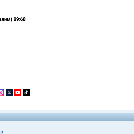
алим) 89:68
ев