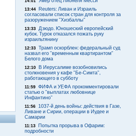
Умер отец Лионеля Месси
14:01
Reuters: Ливан и Израиль
13:44
согласовали список стран для контроля за
разоружением "Хизбаллы"
Дзюдо. Юношеский европейский
13:33
кубок. Турок отказался пожать руку
израильтянину
Трамп оскорблен: федеральный суд
12:33
назвал его "временным квартирантом"
Белого дома
В Иерусалиме возобновились
12:10
столкновения у кафе "Бе-Симта",
работающего в субботу
ФИФА и УЕФА прокомментировали
11:59
статью о "выплатах любовнице
Инфантино"
1037-й день войны: действия в Газе,
11:56
Ливане и Сирии, операции в Иудее и
Самарии
Попытка прорыва в Офарим:
11:13
подробности