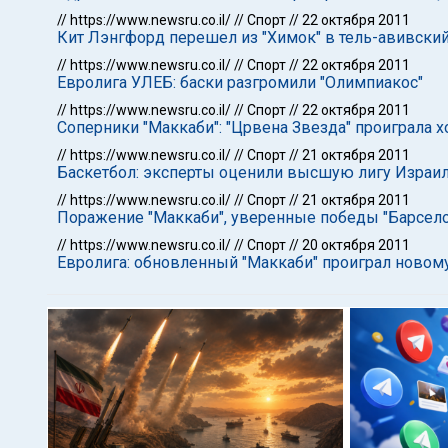
//
https://www.newsru.co.il/
//
Спорт
//
22 октября 2011
Кит Лэнгфорд перешел из "Химок" в тель-авивский
//
https://www.newsru.co.il/
//
Спорт
//
22 октября 2011
Евролига УЛЕБ: баски разгромили "Олимпиакос"
//
https://www.newsru.co.il/
//
Спорт
//
22 октября 2011
Соперники "Маккаби": "Црвена Звезда" проиграла 
//
https://www.newsru.co.il/
//
Спорт
//
21 октября 2011
Баскетбол: эксперты оценили высшую лигу Израил
//
https://www.newsru.co.il/
//
Спорт
//
21 октября 2011
Поражение "Маккаби", уверенные победы "Барселон
//
https://www.newsru.co.il/
//
Спорт
//
20 октября 2011
Евролига: обновленный "Маккаби" проиграл новом