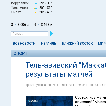
Иерусалим:
19° -
30°
Тель-Авив:
25° -
31°
Эйлат:
28° -
40°
$
3.006 ₪
€
3.463 ₪
ВСЕ НОВОСТИ
ИЗРАИЛЬ
БЛИЖНИЙ ВОСТОК
МИР
СПОРТ
Тель-авивский "Макка
результаты матчей
время публикации: 26 октября 2011 г., 05:54 | последнее о
Состоялись матчи
авивский "Макка