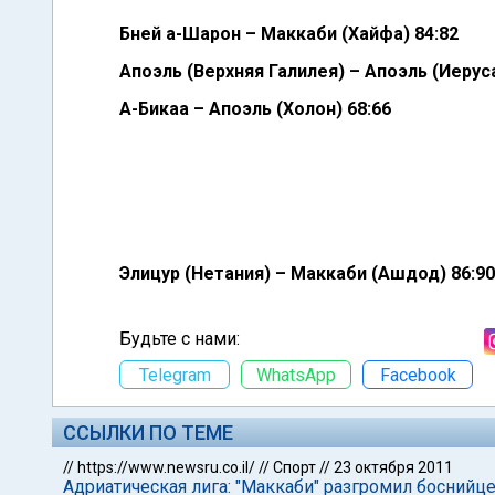
Бней а-Шарон – Маккаби (Хайфа) 84:82
Апоэль (Верхняя Галилея) – Апоэль (Иерус
А-Бикаа – Апоэль (Холон) 68:66
Элицур (Нетания) – Маккаби (Ашдод) 86:90
Будьте с нами:
Telegram
WhatsApp
Facebook
ССЫЛКИ ПО ТЕМЕ
//
https://www.newsru.co.il/
//
Спорт
//
23 октября 2011
Адриатическая лига: "Маккаби" разгромил боснийц