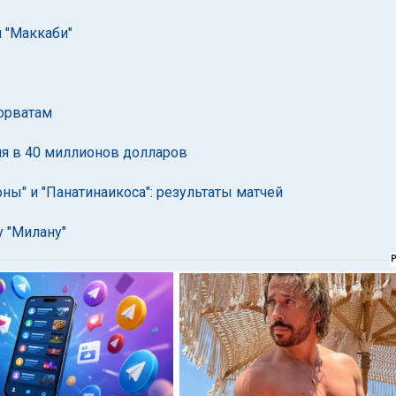
 "Маккаби"
хорватам
я в 40 миллионов долларов
ы" и "Панатинаикоса": результаты матчей
у "Милану"