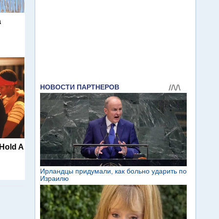
а
 Hold A