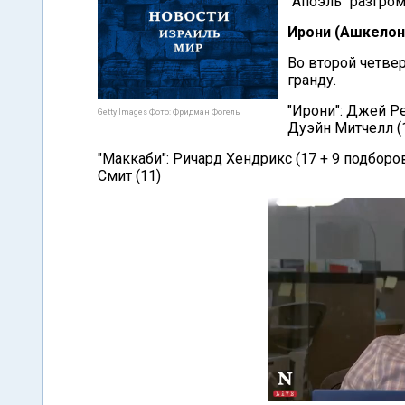
"Апоэль" разгро
Ирони (Ашкелон)
Во второй четвер
гранду.
"Ирони": Джей Ре
Getty Images Фото: Фридман Фогель
Дуэйн Митчелл (1
"Маккаби": Ричард Хендрикс (17 + 9 подборов
Смит (11)