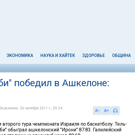
ЭКОНОМИКА
НАУКА И ХАЙТЕК
ЗДОРОВЬЕ
ОБЩИНА
би" победил в Ашкелоне:
бновление: 26 октября 2011 г., 05:54
 второго тура чемпионата Израиля по баскетболу. Тель-
би" обыграл ашкелонский "Ирони" 87:83. Галилейский