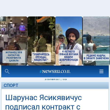
ИСПАНЕЦ ЗРЯ
НАПАЛ НА
РЕЗЕРВИСТА
ЦАХАЛА
26 СЕНТЯБРЯ 2007
|
13:24
СПОРТ
Шарунас Ясикявичус
подписал контракт с