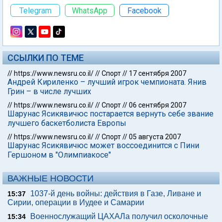
Telegram
WhatsApp
Facebook
ССЫЛКИ ПО ТЕМЕ
//
https://www.newsru.co.il/
//
Спорт
//
17 сентября 2007
Андрей Кириленко – лучший игрок чемпионата. Янив
Грин – в числе лучших
//
https://www.newsru.co.il/
//
Спорт
//
06 сентября 2007
Шарунас Ясикявичюс постарается вернуть себе звание
лучшего баскетболиста Европы
//
https://www.newsru.co.il/
//
Спорт
//
05 августа 2007
Шарунас Ясикявичюс может воссоединится с Пини
Гершоном в "Олимпиакосе"
ВАЖНЫЕ НОВОСТИ
1037-й день войны: действия в Газе, Ливане и
15:37
Сирии, операции в Иудее и Самарии
Военнослужащий ЦАХАЛа получил осколочные
15:34