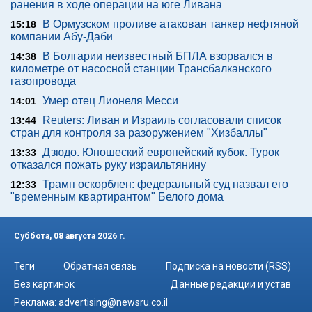
ранения в ходе операции на юге Ливана
В Ормузском проливе атакован танкер нефтяной
15:18
компании Абу-Даби
В Болгарии неизвестный БПЛА взорвался в
14:38
километре от насосной станции Трансбалканского
газопровода
Умер отец Лионеля Месси
14:01
Reuters: Ливан и Израиль согласовали список
13:44
стран для контроля за разоружением "Хизбаллы"
Дзюдо. Юношеский европейский кубок. Турок
13:33
отказался пожать руку израильтянину
Трамп оскорблен: федеральный суд назвал его
12:33
"временным квартирантом" Белого дома
Суббота, 08 августа 2026 г.
Теги
Обратная связь
Подписка на новости (RSS)
Без картинок
Данные редакции и устав
Реклама:
advertising@newsru.co.il