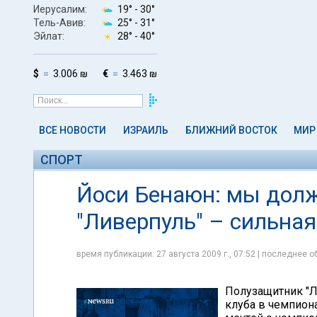
Иерусалим:
19° -
30°
Тель-Авив:
25° -
31°
Эйлат:
28° -
40°
$
3.006 ₪
€
3.463 ₪
ВСЕ НОВОСТИ
ИЗРАИЛЬ
БЛИЖНИЙ ВОСТОК
МИР
СПОРТ
Йоси Бенаюн: мы долж
"Ливерпуль" – сильна
время публикации: 27 августа 2009 г., 07:52 | последнее об
Полузащитник "Л
клуба в чемпиона