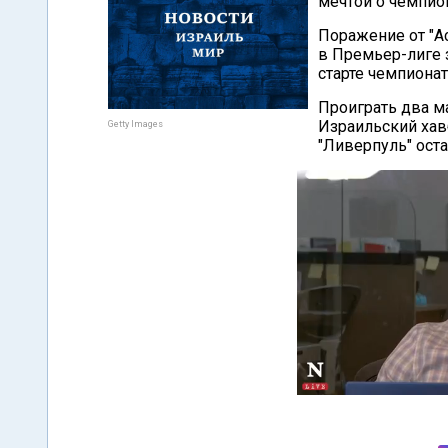
мечтой о чемпион
Поражение от "А
в Премьер-лиге з
старте чемпионат
Проиграть два ма
Израильский хавб
Getty Images
"Ливерпуль" ост