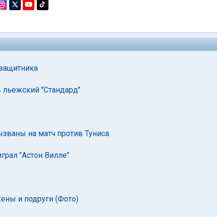
узащитника
 льежский "Стандард"
ызваны на матч против Туниса
грал "Астон Вилле"
ены и подруги (Фото)