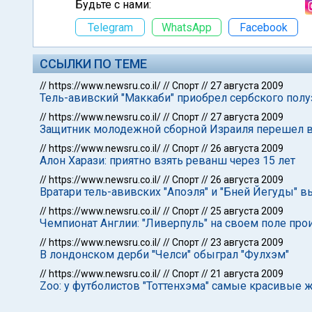
Будьте с нами:
Telegram
WhatsApp
Facebook
ССЫЛКИ ПО ТЕМЕ
//
https://www.newsru.co.il/
//
Спорт
//
27 августа 2009
Тель-авивский "Маккаби" приобрел сербского пол
//
https://www.newsru.co.il/
//
Спорт
//
27 августа 2009
Защитник молодежной сборной Израиля перешел в
//
https://www.newsru.co.il/
//
Спорт
//
26 августа 2009
Алон Харази: приятно взять реванш через 15 лет
//
https://www.newsru.co.il/
//
Спорт
//
26 августа 2009
Вратари тель-авивских "Апоэля" и "Бней Йегуды" в
//
https://www.newsru.co.il/
//
Спорт
//
25 августа 2009
Чемпионат Англии: "Ливерпуль" на своем поле прои
//
https://www.newsru.co.il/
//
Спорт
//
23 августа 2009
В лондонском дерби "Челси" обыграл "Фулхэм"
//
https://www.newsru.co.il/
//
Спорт
//
21 августа 2009
Zoo: у футболистов "Тоттенхэма" самые красивые ж