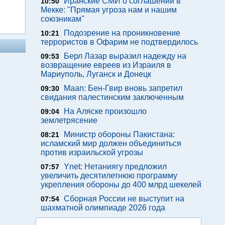
Иранские СМИ о соглашении в
10:50
Мекке: "Прямая угроза нам и нашим
союзникам"
Подозрение на проникновение
10:21
террористов в Офарим не подтвердилось
Берл Лазар выразил надежду на
09:53
возвращение евреев из Израиля в
Мариуполь, Луганск и Донецк
Maan: Бен-Гвир вновь запретил
09:30
свидания палестинским заключенным
На Аляске произошло
09:04
землетрясение
Министр обороны Пакистана:
08:21
исламский мир должен объединиться
против израильской угрозы
Ynet: Нетаниягу предложил
07:57
увеличить десятилетнюю программу
укрепления обороны до 400 млрд шекелей
Сборная России не выступит на
07:54
шахматной олимпиаде 2026 года