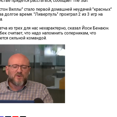
стве придется расстаться, сообщает The Sun.
стон Виллы" стало первой домашней неудачей "красных"
а долгое время. "Ливерпуль" проиграл 2 из 3 игр на
а.
тча из трех для нас нехарактерно, сказал Йоси Бенаюн.
ек считает, что надо напомнить соперникам, что
ается сильной командой.