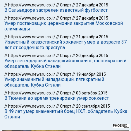
//
https://www.newsru.co.il/
//
Спорт
//
27 декабря 2015
В Сальвадоре застрелен известный футболист
//
https://www.newsru.co.il/
//
Спорт
//
27 декабря 2015
Умер постановщик церемонии закрытия Московской
олимпиады
//
https://www.newsru.co.il/
//
Спорт
//
21 декабря 2015
Известный казахстанский хоккеист умер в возрасте 37
лет от сердечного приступа
//
https://www.newsru.co.il/
//
Спорт
//
20 декабря 2015
Умер легендарный канадский хоккеист, шестикратный
обладатель Кубка Стэнли
//
https://www.newsru.co.il/
//
Спорт
//
19 ноября 2015
Умер знаменитый нападающий, пятикратный
обладатель Кубка Стэнли
//
https://www.newsru.co.il/
//
Спорт
//
03 октября 2015
В Тюмени во время тренировки умер хоккеист
//
https://www.newsru.co.il/
//
Спорт
//
20 сентября 2015
В 49 лет умер знаменитый боец НХЛ, обладатель Кубка
Стэнли