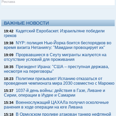
Реклама
ВАЖНЫЕ НОВОСТИ
Кадетский Евробаскет. Израильтяне победили
19:42
греков
NYP: полиция Нью-Йорка боится беспорядков во
19:38
время визита Нетаниягу: "Мамдани провоцирует их"
Прорвавшиеся в Сеуту мигранты жалуются на
19:09
отсутствие условий для проживания
Президент Ирана: "США – преступная держава,
18:35
несмотря на переговоры"
Политики призывают Испанию отказаться от
18:23
проведения чемпионата мира 2030 совместно с Марокко
1037-й день войны: действия в Газе, Ливане и
15:37
Сирии, операции в Иудее и Самарии
Военнослужащий ЦАХАЛа получил осколочные
15:34
ранения в ходе операции на юге Ливана
В Ормузском проливе атакован танкер нефтяной
15:18