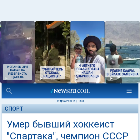
ИСПАНЕЦ ЗРЯ
НАПАЛ НА
РЕЗЕРВИСТА
ЦАХАЛА
27 ДЕКАБРЯ 2015
|
17:02
СПОРТ
Умер бывший хоккеист
"Спартака", чемпион СССР