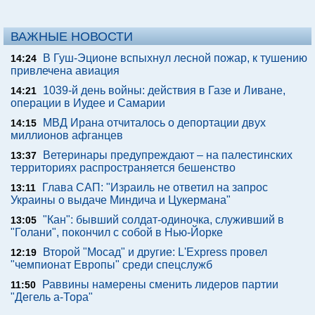
ВАЖНЫЕ НОВОСТИ
В Гуш-Эционе вспыхнул лесной пожар, к тушению
14:24
привлечена авиация
1039-й день войны: действия в Газе и Ливане,
14:21
операции в Иудее и Самарии
МВД Ирана отчиталось о депортации двух
14:15
миллионов афганцев
Ветеринары предупреждают – на палестинских
13:37
территориях распространяется бешенство
Глава САП: "Израиль не ответил на запрос
13:11
Украины о выдаче Миндича и Цукермана"
"Кан": бывший солдат-одиночка, служивший в
13:05
"Голани", покончил с собой в Нью-Йорке
Второй "Мосад" и другие: L'Express провел
12:19
"чемпионат Европы" среди спецслужб
Раввины намерены сменить лидеров партии
11:50
"Дегель а-Тора"