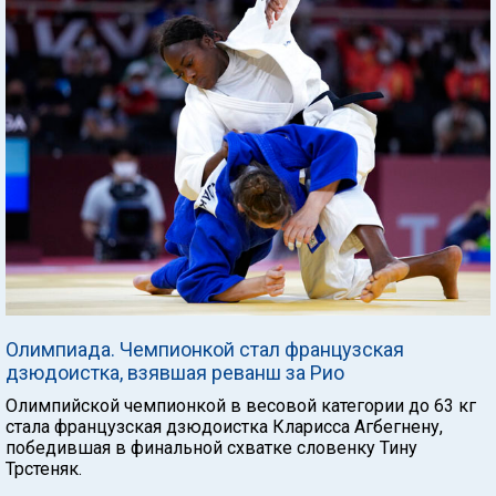
Олимпиада. Чемпионкой стал французская
дзюдоистка, взявшая реванш за Рио
Олимпийской чемпионкой в весовой категории до 63 кг
стала французская дзюдоистка Кларисса Агбегнену,
победившая в финальной схватке словенку Тину
Трстеняк.