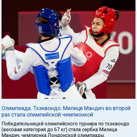
Олимпиада. Тхэквондо. Милицв Мандич во второй
раз стала олимпийской чемпионкой
Победительницей олимпийского турнира по тхэквондо
(весовая категория до 67 кг) стала сербка Милица
Мандич, чемпионка Лондонской олимпиады.