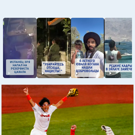
ИСПАНЕЦ ЗРЯ
НАПАЛ НА
РЕЗЕРВИСТА
ЦАХАЛА