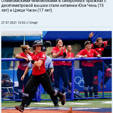
Олимпийскими чемпионками в синхронных прыжках с
десятиметровой вышки стали китаянки Юси Чень (15
лет) и Цзяци Чжэн (17 лет).
27.07.2021 10:02
// Спорт