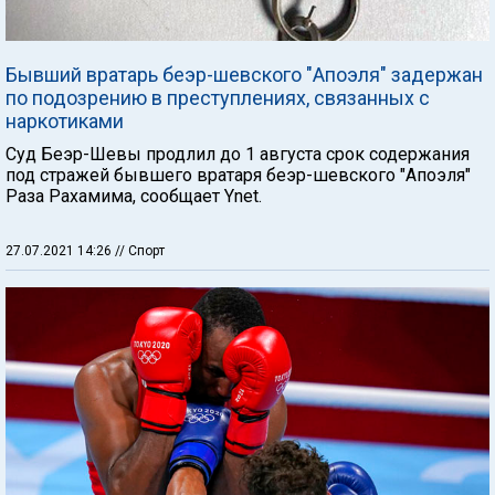
Бывший вратарь беэр-шевского "Апоэля" задержан
по подозрению в преступлениях, связанных с
наркотиками
Суд Беэр-Шевы продлил до 1 августа срок содержания
под стражей бывшего вратаря беэр-шевского "Апоэля"
Раза Рахамима, сообщает Ynet.
27.07.2021 14:26
// Спорт