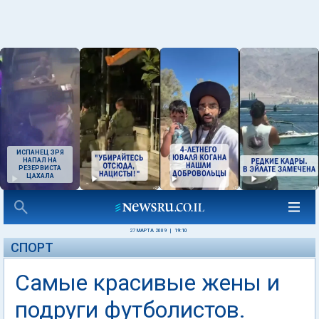
ИСПАНЕЦ ЗРЯ
НАПАЛ НА
РЕЗЕРВИСТА
ЦАХАЛА
27 МАРТА 2009
|
19:10
СПОРТ
Самые красивые жены и
подруги футболистов.